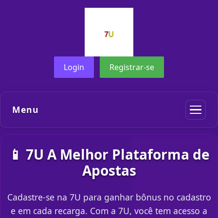
Login
Registrar-se
Menu
📱 7U A Melhor Plataforma de
Apostas
Cadastre-se na 7U para ganhar bônus no cadastro
e em cada recarga. Com a 7U, você tem acesso a