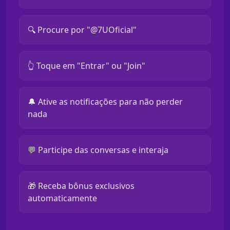
🔍 Procure por "@7UOficial"
👆 Toque em "Entrar" ou "Join"
🔔 Ative as notificações para não perder
nada
💬 Participe das conversas e interaja
🎁 Receba bônus exclusivos
automaticamente