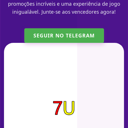
promoções incríveis e uma experiência de jogo
inigualável. Junte-se aos vencedores agora!
SEGUIR NO TELEGRAM