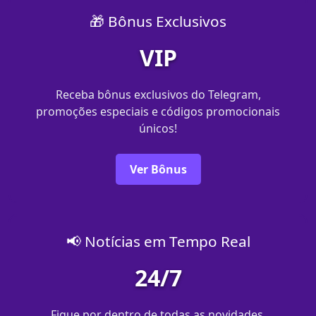
🎁 Bônus Exclusivos
VIP
Receba bônus exclusivos do Telegram,
promoções especiais e códigos promocionais
únicos!
Ver Bônus
📢 Notícias em Tempo Real
24/7
Fique por dentro de todas as novidades,