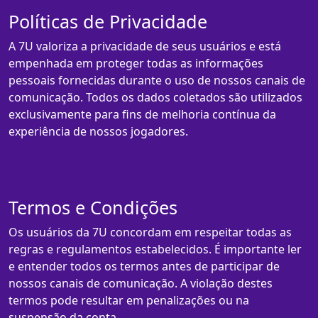
Políticas de Privacidade
A 7U valoriza a privacidade de seus usuários e está
empenhada em proteger todas as informações
pessoais fornecidas durante o uso de nossos canais de
comunicação. Todos os dados coletados são utilizados
exclusivamente para fins de melhoria contínua da
experiência de nossos jogadores.
Termos e Condições
Os usuários da 7U concordam em respeitar todas as
regras e regulamentos estabelecidos. É importante ler
e entender todos os termos antes de participar de
nossos canais de comunicação. A violação destes
termos pode resultar em penalizações ou na
suspensão da conta.