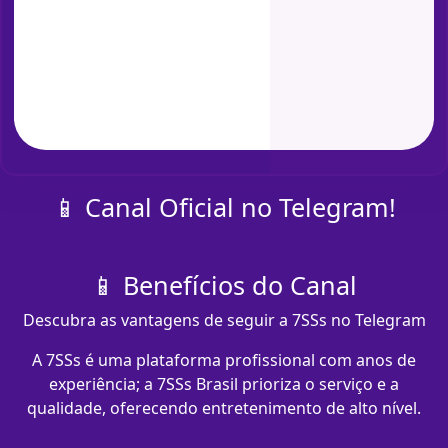
📱 Canal Oficial no Telegram!
📱 Benefícios do Canal
Descubra as vantagens de seguir a 7SSs no Telegram
A 7SSs é uma plataforma profissional com anos de
experiência; a 7SSs Brasil prioriza o serviço e a
qualidade, oferecendo entretenimento de alto nível.