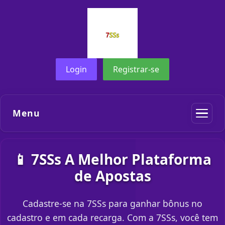
Login
Registrar-se
Menu
📱 7SSs A Melhor Plataforma
de Apostas
Cadastre-se na 7SSs para ganhar bônus no
cadastro e em cada recarga. Com a 7SSs, você tem