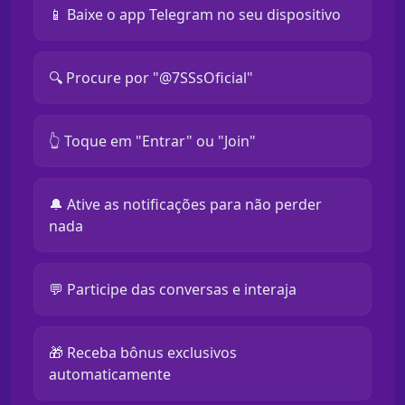
📱 Baixe o app Telegram no seu dispositivo
🔍 Procure por "@7SSsOficial"
👆 Toque em "Entrar" ou "Join"
🔔 Ative as notificações para não perder
nada
💬 Participe das conversas e interaja
🎁 Receba bônus exclusivos
automaticamente