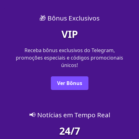
🎁 Bônus Exclusivos
VIP
Receba bônus exclusivos do Telegram,
promoções especiais e códigos promocionais
únicos!
Ver Bônus
📢 Notícias em Tempo Real
24/7