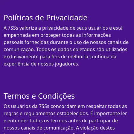
Políticas de Privacidade
A 7SSs valoriza a privacidade de seus usuários e está
empenhada em proteger todas as informações
pessoais fornecidas durante o uso de nossos canais de
comunicação. Todos os dados coletados são utilizados
exclusivamente para fins de melhoria contínua da
experiência de nossos jogadores.
Termos e Condições
Os usuários da 7SSs concordam em respeitar todas as
regras e regulamentos estabelecidos. É importante ler
e entender todos os termos antes de participar de
nossos canais de comunicação. A violação destes