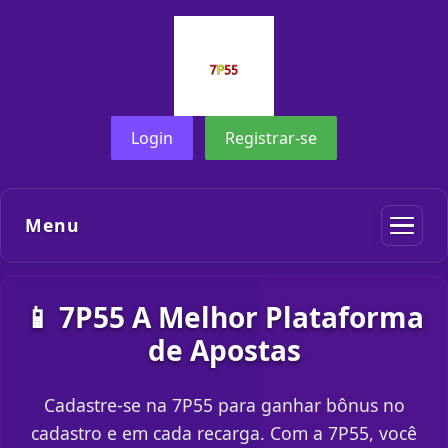
Login
Registrar-se
Menu
📱 7P55 A Melhor Plataforma
de Apostas
Cadastre-se na 7P55 para ganhar bônus no
cadastro e em cada recarga. Com a 7P55, você