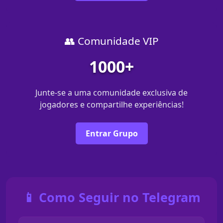
👥 Comunidade VIP
1000+
Junte-se a uma comunidade exclusiva de
jogadores e compartilhe experiências!
Entrar Grupo
📱 Como Seguir no Telegram