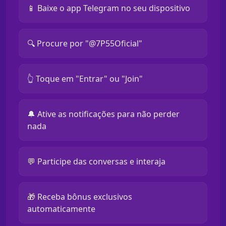
📱 Baixe o app Telegram no seu dispositivo
🔍 Procure por "@7P55Oficial"
👆 Toque em "Entrar" ou "Join"
🔔 Ative as notificações para não perder
nada
💬 Participe das conversas e interaja
🎁 Receba bônus exclusivos
automaticamente