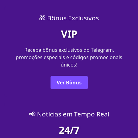
🎁 Bônus Exclusivos
VIP
Receba bônus exclusivos do Telegram,
promoções especiais e códigos promocionais
únicos!
Ver Bônus
📢 Notícias em Tempo Real
24/7