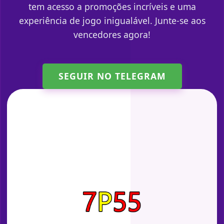
tem acesso a promoções incríveis e uma
experiência de jogo inigualável. Junte-se aos
vencedores agora!
SEGUIR NO TELEGRAM