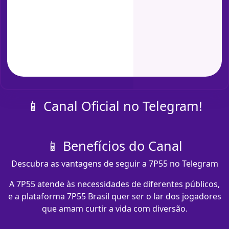
📱 Canal Oficial no Telegram!
📱 Benefícios do Canal
Descubra as vantagens de seguir a 7P55 no Telegram
A 7P55 atende às necessidades de diferentes públicos,
e a plataforma 7P55 Brasil quer ser o lar dos jogadores
que amam curtir a vida com diversão.