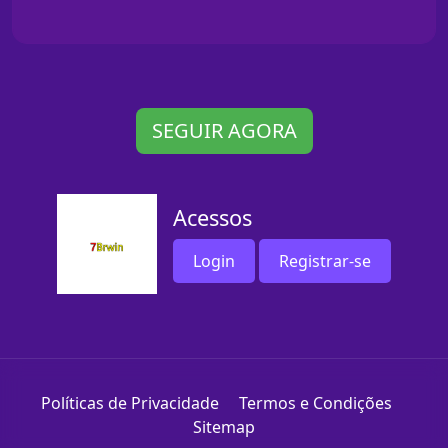
SEGUIR AGORA
Acessos
Login
Registrar-se
Políticas de Privacidade
Termos e Condições
Sitemap