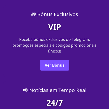
🎁 Bônus Exclusivos
VIP
Receba bônus exclusivos do Telegram,
promoções especiais e códigos promocionais
únicos!
Ver Bônus
📢 Notícias em Tempo Real
24/7