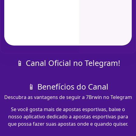
📱 Canal Oficial no Telegram!
📱 Benefícios do Canal
Descubra as vantagens de seguir a 7Brwin no Telegram
Se você gosta mais de apostas esportivas, baixe o
nosso aplicativo dedicado a apostas esportivas para
que possa fazer suas apostas onde e quando quiser.