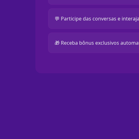
💬 Participe das conversas e interaj
🎁 Receba bônus exclusivos autom