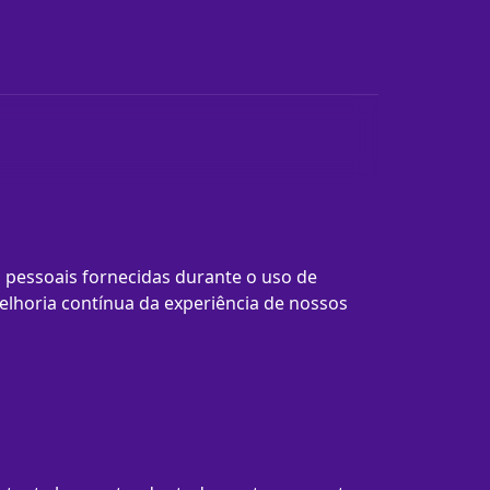
 pessoais fornecidas durante o uso de
elhoria contínua da experiência de nossos