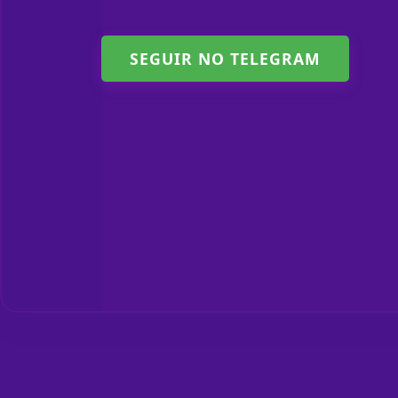
SEGUIR NO TELEGRAM