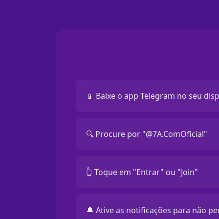
📱 Baixe o app Telegram no seu disp
🔍 Procure por "@7A.ComOficial"
👆 Toque em "Entrar" ou "Join"
🔔 Ative as notificações para não p