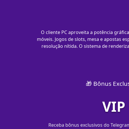
O cliente PC aproveita a potência gráfi
móveis. Jogos de slots, mesa e apostas es
resolução nítida. O sistema de render
🎁 Bônus Exclu
VIP
Receba bônus exclusivos do Telegra