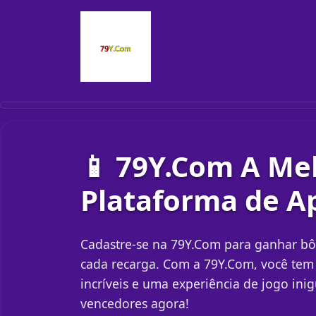
📱 79Y.Com A Me
Plataforma de A
Cadastre-se na 79Y.Com para ganhar bô
cada recarga. Com a 79Y.Com, você tem
incríveis e uma experiência de jogo inig
vencedores agora!