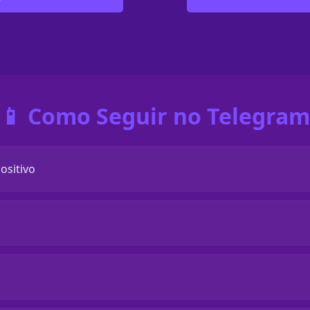
📱 Como Seguir no Telegram
ositivo