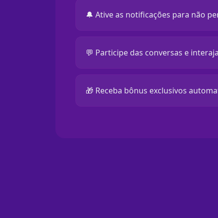
🔔 Ative as notificações para não p
💬 Participe das conversas e interaj
🎁 Receba bônus exclusivos autom