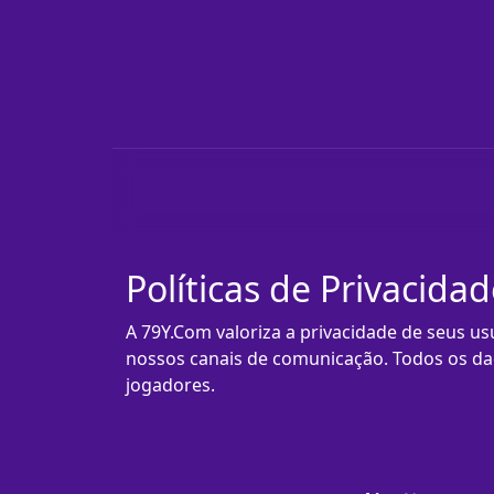
Políticas de Privacida
A 79Y.Com valoriza a privacidade de seus u
nossos canais de comunicação. Todos os dad
jogadores.