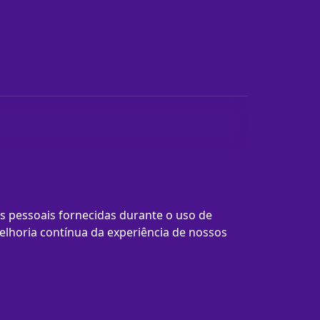
s pessoais fornecidas durante o uso de
elhoria contínua da experiência de nossos