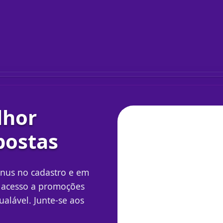
lhor
postas
nus no cadastro e em
 acesso a promoções
ualável. Junte-se aos