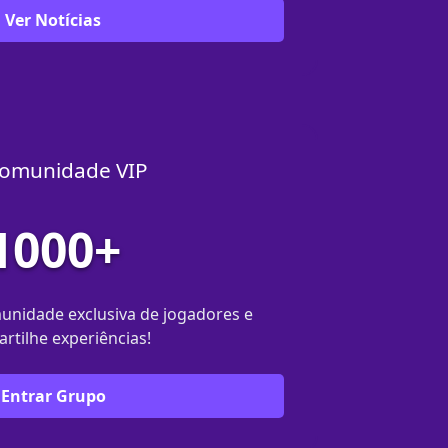
Ver Notícias
Comunidade VIP
1000+
unidade exclusiva de jogadores e
rtilhe experiências!
Entrar Grupo