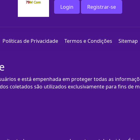
Login
Registrar-se
Políticas de Privacidade
Termos e Condições
Sitemap
de
usuários e está empenhada em proteger todas as informaçõ
os coletados são utilizados exclusivamente para fins de m