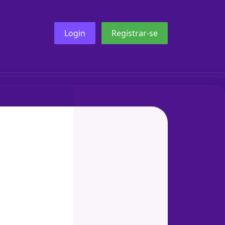
Login
Registrar-se