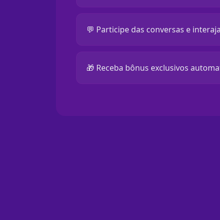
💬 Participe das conversas e interaj
🎁 Receba bônus exclusivos autom