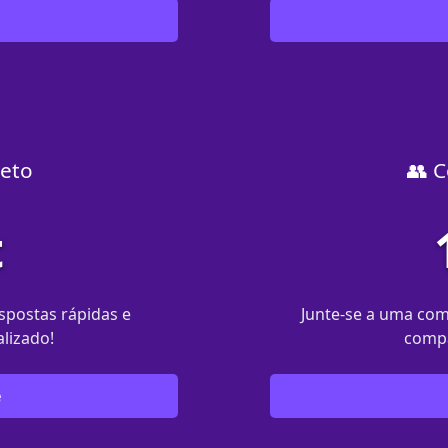
reto
👥 
t
espostas rápidas e
Junte-se a uma com
lizado!
compa
e