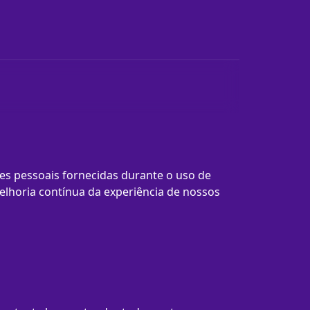
es pessoais fornecidas durante o uso de
elhoria contínua da experiência de nossos