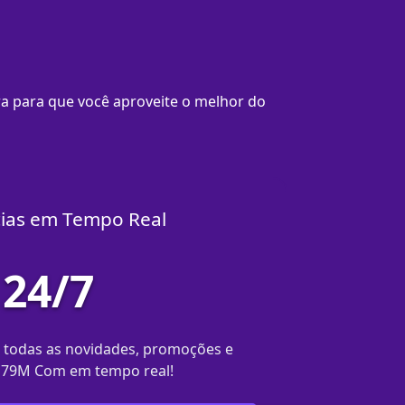
a para que você aproveite o melhor do
cias em Tempo Real
24/7
e todas as novidades, promoções e
 79M Com em tempo real!