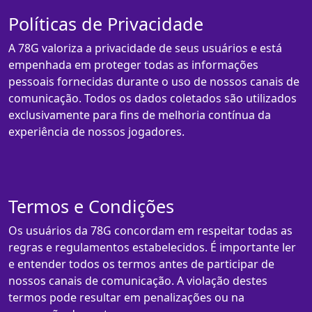
Políticas de Privacidade
A 78G valoriza a privacidade de seus usuários e está
empenhada em proteger todas as informações
pessoais fornecidas durante o uso de nossos canais de
comunicação. Todos os dados coletados são utilizados
exclusivamente para fins de melhoria contínua da
experiência de nossos jogadores.
Termos e Condições
Os usuários da 78G concordam em respeitar todas as
regras e regulamentos estabelecidos. É importante ler
e entender todos os termos antes de participar de
nossos canais de comunicação. A violação destes
termos pode resultar em penalizações ou na