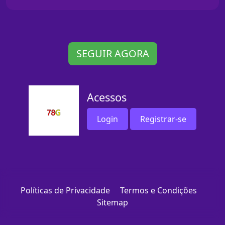
SEGUIR AGORA
Acessos
Login
Registrar-se
Políticas de Privacidade
Termos e Condições
Sitemap