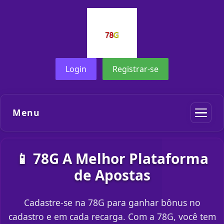
Login
Registrar-se
Menu
📱 78G A Melhor Plataforma
de Apostas
Cadastre-se na 78G para ganhar bônus no
cadastro e em cada recarga. Com a 78G, você tem