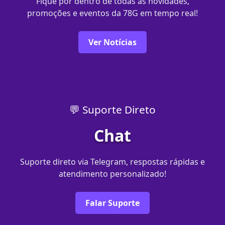
Fique por dentro de todas as novidades,
promoções e eventos da 78G em tempo real!
Ver Notícias
💬 Suporte Direto
Chat
Suporte direto via Telegram, respostas rápidas e
atendimento personalizado!
Falar Suporte