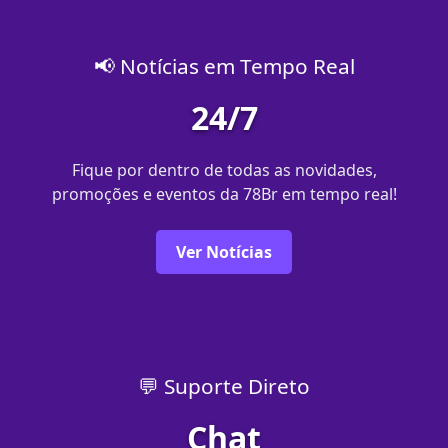
📢 Notícias em Tempo Real
24/7
Fique por dentro de todas as novidades,
promoções e eventos da 78Br em tempo real!
Ver Notícias
💬 Suporte Direto
Chat