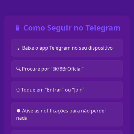
📱 Como Seguir no Telegram
📱 Baixe o app Telegram no seu dispositivo
🔍 Procure por "@78BrOficial"
👆 Toque em "Entrar" ou "Join"
🔔 Ative as notificações para não perder
nada