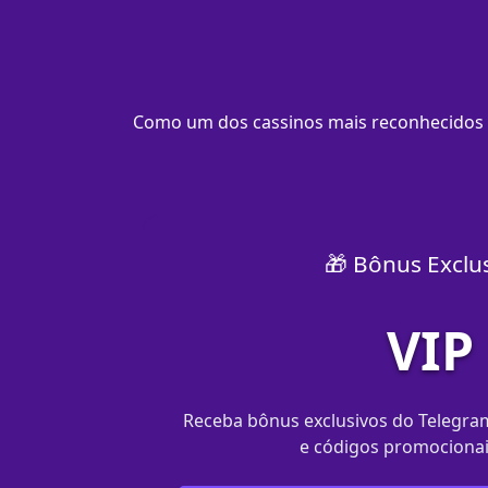
Como um dos cassinos mais reconhecidos d
🎁 Bônus Exclu
VIP
Receba bônus exclusivos do Telegra
e códigos promocionai