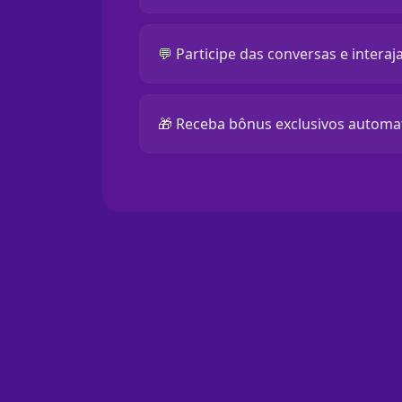
💬 Participe das conversas e interaj
🎁 Receba bônus exclusivos autom