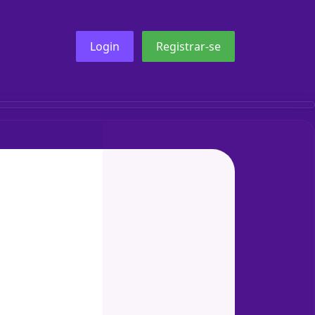
Login
Registrar-se