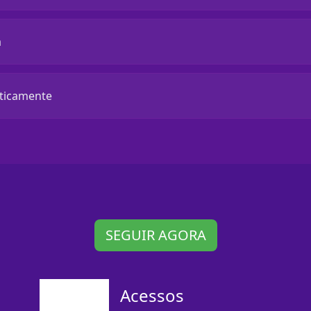
a
aticamente
SEGUIR AGORA
Acessos