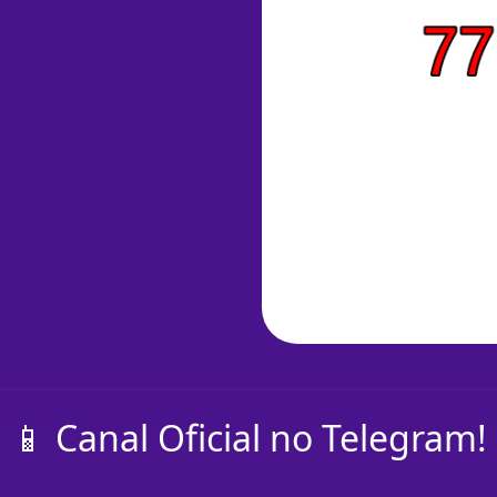
📱 Canal Oficial no Telegram!