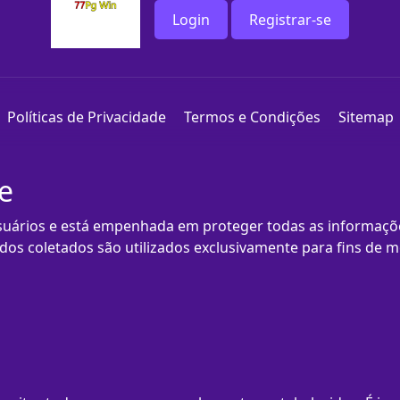
Login
Registrar-se
Políticas de Privacidade
Termos e Condições
Sitemap
de
usuários e está empenhada em proteger todas as informaçõ
os coletados são utilizados exclusivamente para fins de m