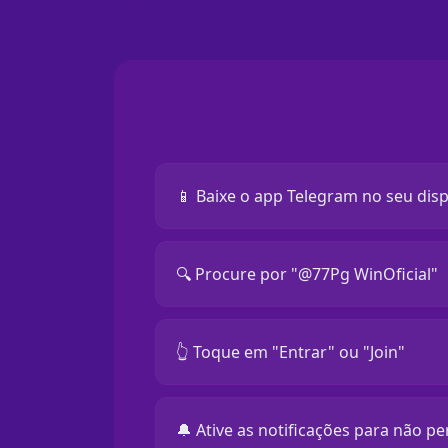
📱 Baixe o app Telegram no seu disp
🔍 Procure por "@77Pg WinOficial"
👆 Toque em "Entrar" ou "Join"
🔔 Ative as notificações para não p