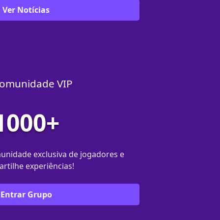
Ver Notícias
Comunidade VIP
1000+
unidade exclusiva de jogadores e
rtilhe experiências!
Entrar Grupo