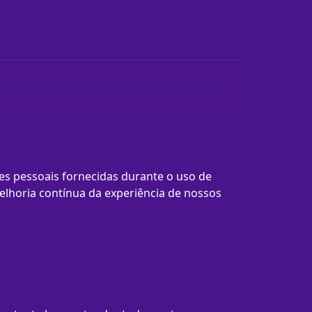
es pessoais fornecidas durante o uso de
elhoria contínua da experiência de nossos