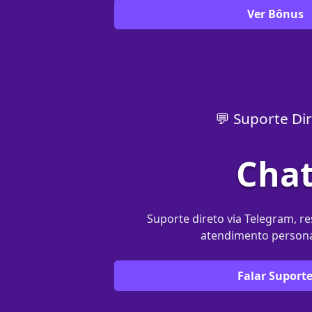
Ver Bônus
💬 Suporte Di
Cha
Suporte direto via Telegram, r
atendimento persona
Falar Suport