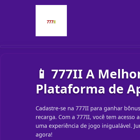
📱 777II A Melho
Plataforma de A
Cadastre-se na 777II para ganhar bônu
recarga. Com a 777II, você tem acesso a
uma experiência de jogo inigualável. J
agora!