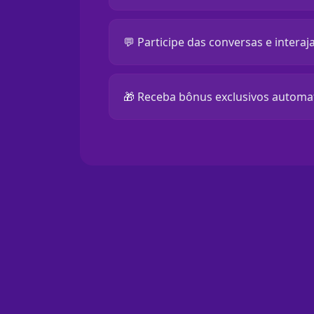
💬 Participe das conversas e interaj
🎁 Receba bônus exclusivos autom