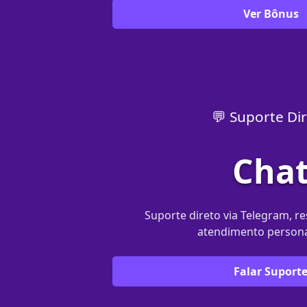
Ver Bônus
💬 Suporte Di
Cha
Suporte direto via Telegram, r
atendimento persona
Falar Suport