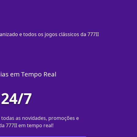
izado e todos os jogos clássicos da 777II
cias em Tempo Real
24/7
e todas as novidades, promoções e
da 777II em tempo real!