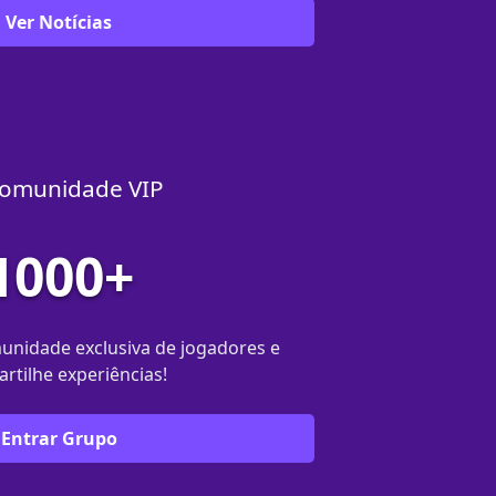
Ver Notícias
Comunidade VIP
1000+
unidade exclusiva de jogadores e
rtilhe experiências!
Entrar Grupo