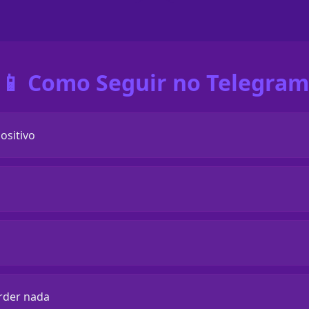
📱 Como Seguir no Telegram
ositivo
erder nada