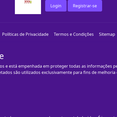
Login
Registrar-se
Políticas de Privacidade
Termos e Condições
Sitemap
de
ários e está empenhada em proteger todas as informações p
tados são utilizados exclusivamente para fins de melhoria