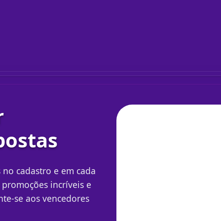
r
postas
s no cadastro e em cada
 promoções incríveis e
unte-se aos vencedores