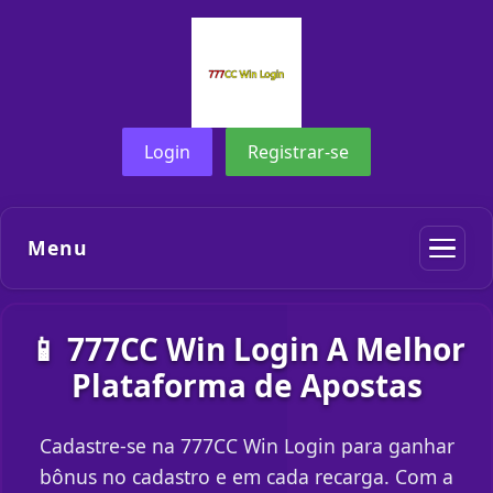
Login
Registrar-se
Menu
📱 777CC Win Login A Melhor
Plataforma de Apostas
Cadastre-se na 777CC Win Login para ganhar
bônus no cadastro e em cada recarga. Com a