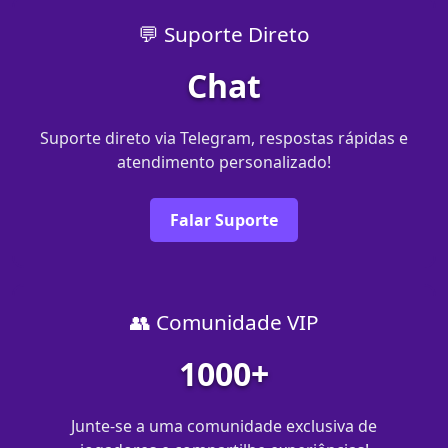
💬 Suporte Direto
Chat
Suporte direto via Telegram, respostas rápidas e
atendimento personalizado!
Falar Suporte
👥 Comunidade VIP
1000+
Junte-se a uma comunidade exclusiva de