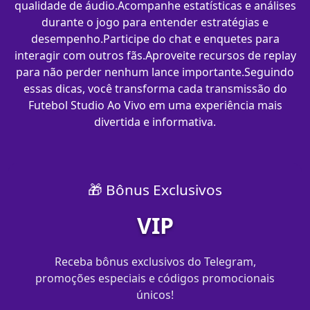
qualidade de áudio.Acompanhe estatísticas e análises
durante o jogo para entender estratégias e
desempenho.Participe do chat e enquetes para
interagir com outros fãs.Aproveite recursos de replay
para não perder nenhum lance importante.Seguindo
essas dicas, você transforma cada transmissão do
Futebol Studio Ao Vivo em uma experiência mais
divertida e informativa.
🎁 Bônus Exclusivos
VIP
Receba bônus exclusivos do Telegram,
promoções especiais e códigos promocionais
únicos!