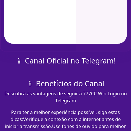
📱 Canal Oficial no Telegram!
📱 Benefícios do Canal
Descubra as vantagens de seguir a 777CC Win Login no
Telegram
Para ter a melhor experiência possível, siga estas
dicas:Verifique a conexão com a internet antes de
iniciar a transmissão.Use fones de ouvido para melhor