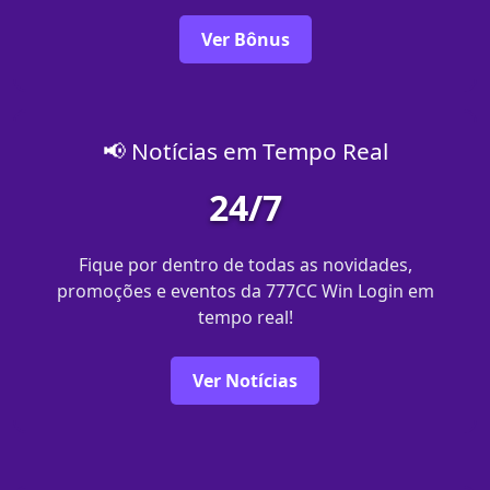
Ver Bônus
📢 Notícias em Tempo Real
24/7
Fique por dentro de todas as novidades,
promoções e eventos da 777CC Win Login em
tempo real!
Ver Notícias