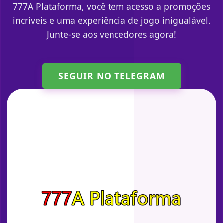
777A Plataforma, você tem acesso a promoções
incríveis e uma experiência de jogo inigualável.
Junte-se aos vencedores agora!
SEGUIR NO TELEGRAM