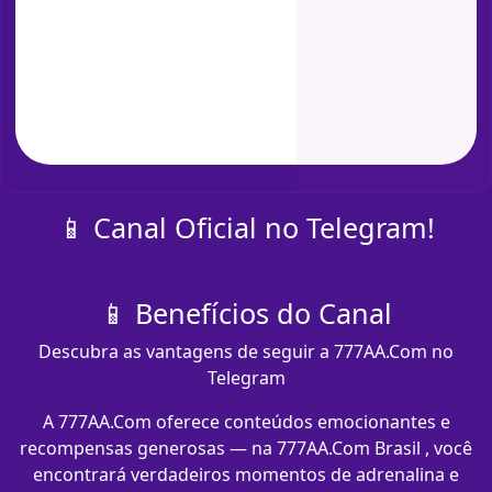
📱 Canal Oficial no Telegram!
📱 Benefícios do Canal
Descubra as vantagens de seguir a 777AA.Com no
Telegram
A 777AA.Com oferece conteúdos emocionantes e
recompensas generosas — na 777AA.Com Brasil , você
encontrará verdadeiros momentos de adrenalina e