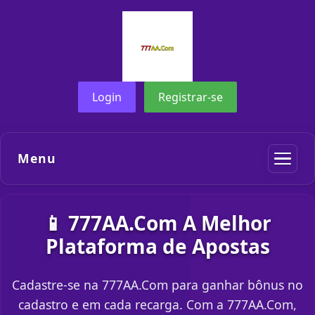
Login
Registrar-se
Menu
📱 777AA.Com A Melhor
Plataforma de Apostas
Cadastre-se na 777AA.Com para ganhar bônus no
cadastro e em cada recarga. Com a 777AA.Com,