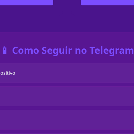
📱 Como Seguir no Telegram
ositivo