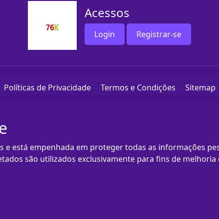
Acessos
Login
Registrar-se
Políticas de Privacidade
Termos e Condições
Sitemap
de
ios e está empenhada em proteger todas as informações pe
tados são utilizados exclusivamente para fins de melhoria