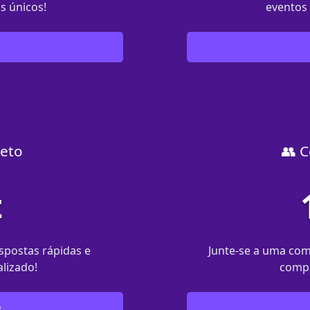
s únicos!
eventos
reto
👥 
t
espostas rápidas e
Junte-se a uma com
lizado!
compa
e