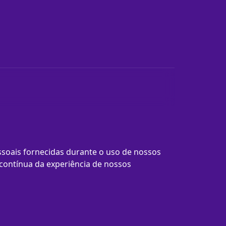
ssoais fornecidas durante o uso de nossos
 contínua da experiência de nossos