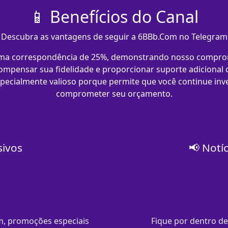
📱 Benefícios do Canal
Descubra as vantagens de seguir a 6BBb.Com no Telegram
 uma correspondência de 25%, demonstrando nosso comprom
ompensar sua fidelidade e proporcionar suporte adicional
specialmente valioso porque permite que você continue in
comprometer seu orçamento.
sivos
📢 Notí
m, promoções especiais
Fique por dentro d