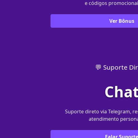
e códigos promocionai
Ver Bônus
💬 Suporte Di
Cha
Suporte direto via Telegram, r
atendimento persona
Falar Suport