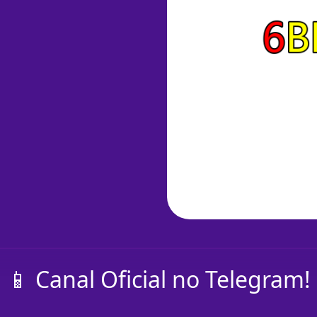
📱 Canal Oficial no Telegram!