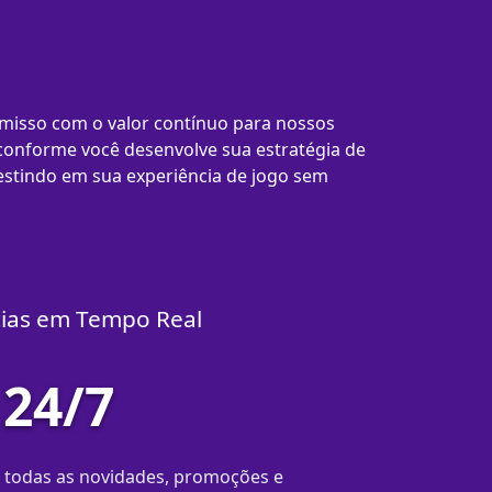
isso com o valor contínuo para nossos
 conforme você desenvolve sua estratégia de
vestindo em sua experiência de jogo sem
cias em Tempo Real
24/7
e todas as novidades, promoções e