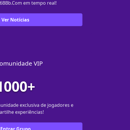
 6BBb.Com em tempo real!
Ver Notícias
Comunidade VIP
1000+
unidade exclusiva de jogadores e
rtilhe experiências!
Entrar Grupo