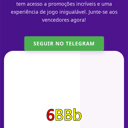
tem acesso a promoções incríveis e uma
experiência de jogo inigualável. Junte-se aos
vencedores agora!
SEGUIR NO TELEGRAM