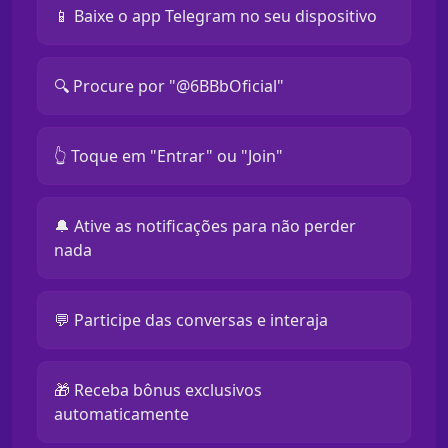
📱 Baixe o app Telegram no seu dispositivo
🔍 Procure por "@6BBbOficial"
👆 Toque em "Entrar" ou "Join"
🔔 Ative as notificações para não perder
nada
💬 Participe das conversas e interaja
🎁 Receba bônus exclusivos
automaticamente