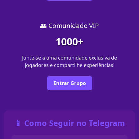
👥 Comunidade VIP
1000+
Junte-se a uma comunidade exclusiva de
jogadores e compartilhe experiências!
Entrar Grupo
📱 Como Seguir no Telegram