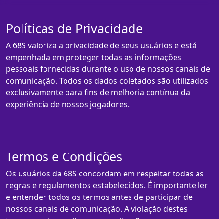
Políticas de Privacidade
A 68S valoriza a privacidade de seus usuários e está
empenhada em proteger todas as informações
pessoais fornecidas durante o uso de nossos canais de
comunicação. Todos os dados coletados são utilizados
exclusivamente para fins de melhoria contínua da
experiência de nossos jogadores.
Termos e Condições
Os usuários da 68S concordam em respeitar todas as
regras e regulamentos estabelecidos. É importante ler
e entender todos os termos antes de participar de
nossos canais de comunicação. A violação destes