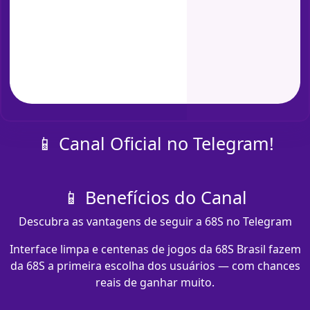
📱 Canal Oficial no Telegram!
📱 Benefícios do Canal
Descubra as vantagens de seguir a 68S no Telegram
Interface limpa e centenas de jogos da 68S Brasil fazem
da 68S a primeira escolha dos usuários — com chances
reais de ganhar muito.