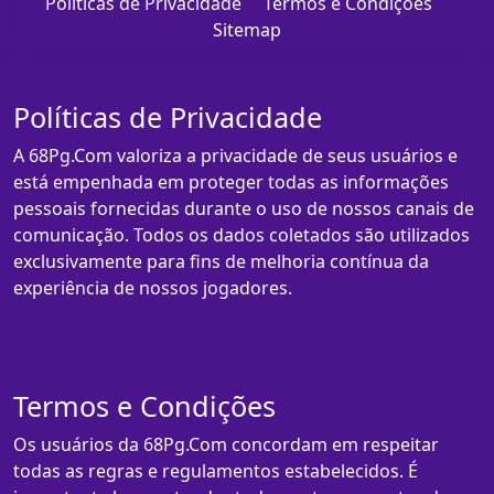
Políticas de Privacidade
Termos e Condições
Sitemap
Políticas de Privacidade
A 68Pg.Com valoriza a privacidade de seus usuários e
está empenhada em proteger todas as informações
pessoais fornecidas durante o uso de nossos canais de
comunicação. Todos os dados coletados são utilizados
exclusivamente para fins de melhoria contínua da
experiência de nossos jogadores.
Termos e Condições
Os usuários da 68Pg.Com concordam em respeitar
todas as regras e regulamentos estabelecidos. É