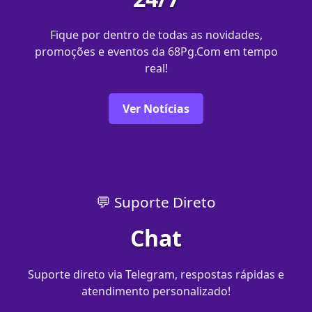
Fique por dentro de todas as novidades,
promoções e eventos da 68Pg.Com em tempo
real!
Ver Notícias
💬 Suporte Direto
Chat
Suporte direto via Telegram, respostas rápidas e
atendimento personalizado!