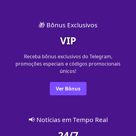
🎁 Bônus Exclusivos
VIP
Receba bônus exclusivos do Telegram,
promoções especiais e códigos promocionais
únicos!
Ver Bônus
📢 Notícias em Tempo Real
24/7