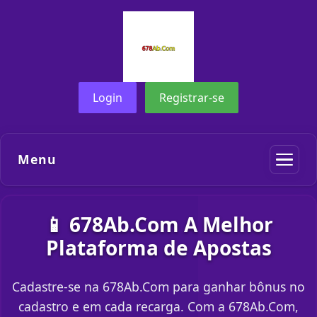
Login
Registrar-se
Menu
📱 678Ab.Com A Melhor
Plataforma de Apostas
Cadastre-se na 678Ab.Com para ganhar bônus no
cadastro e em cada recarga. Com a 678Ab.Com,