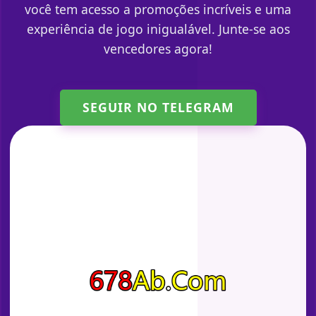
você tem acesso a promoções incríveis e uma
experiência de jogo inigualável. Junte-se aos
vencedores agora!
SEGUIR NO TELEGRAM