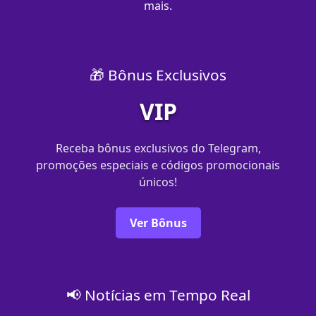
mais.
🎁 Bônus Exclusivos
VIP
Receba bônus exclusivos do Telegram,
promoções especiais e códigos promocionais
únicos!
Ver Bônus
📢 Notícias em Tempo Real