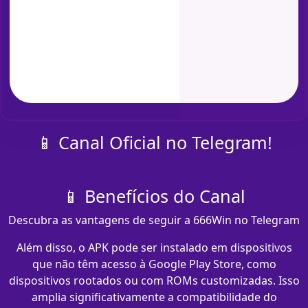
📱 Canal Oficial no Telegram!
📱 Benefícios do Canal
Descubra as vantagens de seguir a 666Win no Telegram
Além disso, o APK pode ser instalado em dispositivos
que não têm acesso à Google Play Store, como
dispositivos rootados ou com ROMs customizadas. Isso
amplia significativamente a compatibilidade do