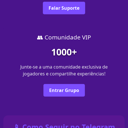
Falar Suporte
👥 Comunidade VIP
1000+
Junte-se a uma comunidade exclusiva de
jogadores e compartilhe experiências!
Entrar Grupo
📱 Como Seguir no Telegram