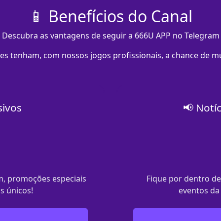
📱 Benefícios do Canal
Descubra as vantagens de seguir a 666U APP no Telegram
s tenham, com nossos jogos profissionais, a chance de mu
sivos
📢 Notí
m, promoções especiais
Fique por dentro d
s únicos!
eventos da