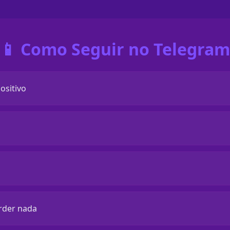
📱 Como Seguir no Telegram
ositivo
erder nada