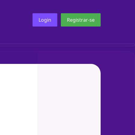
Login
Registrar-se