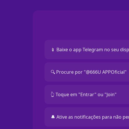
📱 Baixe o app Telegram no seu disp
🔍 Procure por "@666U APPOficial"
👆 Toque em "Entrar" ou "Join"
🔔 Ative as notificações para não p