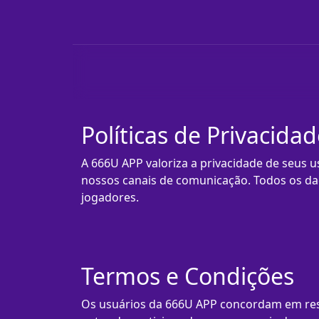
Políticas de Privacida
A 666U APP valoriza a privacidade de seus 
nossos canais de comunicação. Todos os dad
jogadores.
Termos e Condições
Os usuários da 666U APP concordam em resp