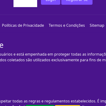
Políticas de Privacidade
Termos e Condições
Sitemap
de
usuários e está empenhada em proteger todas as informaçõ
os coletados são utilizados exclusivamente para fins de m
eitar todas as regras e regulamentos estabelecidos. É imp