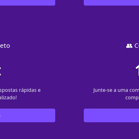
reto
👥 
t
espostas rápidas e
Junte-se a uma com
lizado!
compa
e