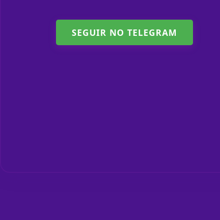
SEGUIR NO TELEGRAM