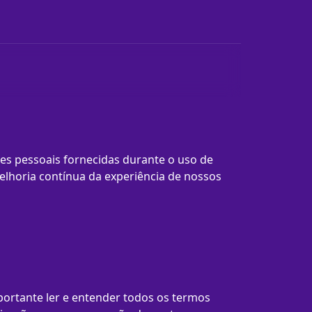
es pessoais fornecidas durante o uso de
elhoria contínua da experiência de nossos
ortante ler e entender todos os termos