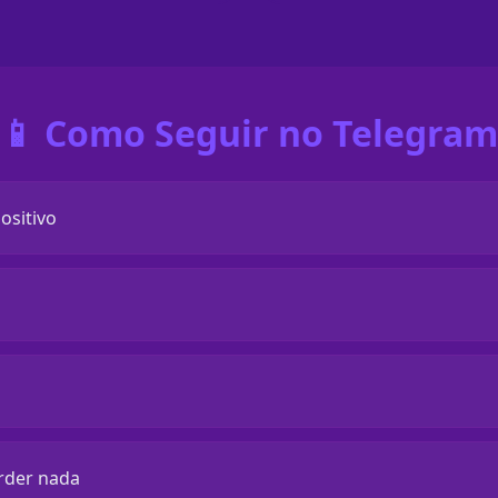
📱 Como Seguir no Telegram
ositivo
erder nada