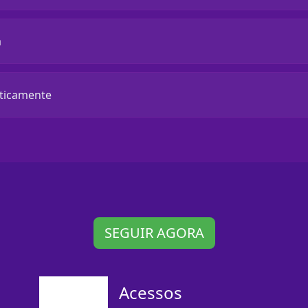
a
aticamente
SEGUIR AGORA
Acessos