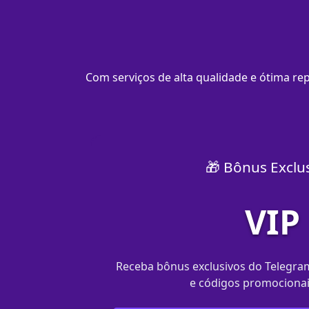
Com serviços de alta qualidade e ótima re
🎁 Bônus Exclu
VIP
Receba bônus exclusivos do Telegra
e códigos promocionai