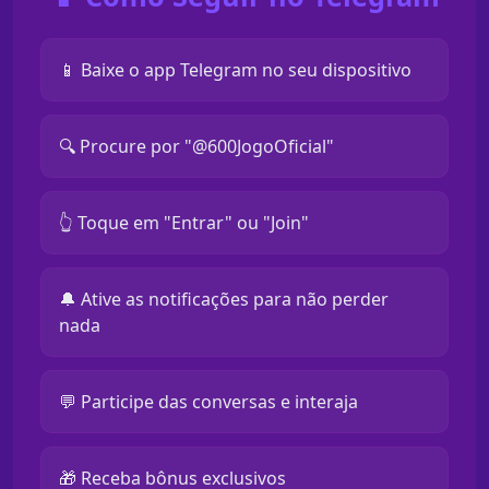
📱 Baixe o app Telegram no seu dispositivo
🔍 Procure por "@600JogoOficial"
👆 Toque em "Entrar" ou "Join"
🔔 Ative as notificações para não perder
nada
💬 Participe das conversas e interaja
🎁 Receba bônus exclusivos