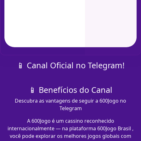
📱 Canal Oficial no Telegram!
📱 Benefícios do Canal
Descubra as vantagens de seguir a 600Jogo no
Telegram
A 600Jogo é um cassino reconhecido
internacionalmente — na plataforma 600Jogo Brasil ,
você pode explorar os melhores jogos globais com