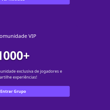
Comunidade VIP
1000+
unidade exclusiva de jogadores e
rtilhe experiências!
Entrar Grupo