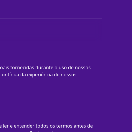
oais fornecidas durante o uso de nossos
 contínua da experiência de nossos
 ler e entender todos os termos antes de