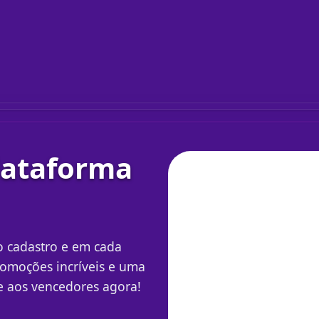
lataforma
o cadastro e em cada
romoções incríveis e uma
se aos vencedores agora!