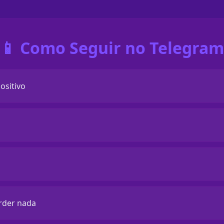
📱 Como Seguir no Telegram
ositivo
erder nada