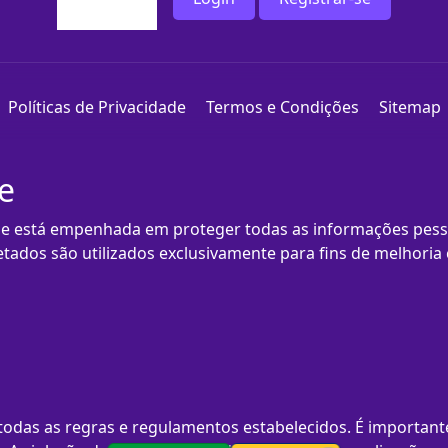
Políticas de Privacidade
Termos e Condições
Sitemap
de
os e está empenhada em proteger todas as informações pess
tados são utilizados exclusivamente para fins de melhoria
odas as regras e regulamentos estabelecidos. É importante