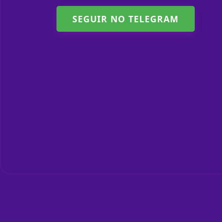
SEGUIR NO TELEGRAM