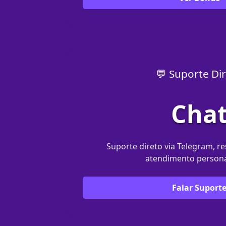
💬 Suporte Di
Cha
Suporte direto via Telegram, r
atendimento persona
Falar Suport