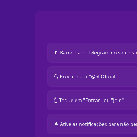
📱 Baixe o app Telegram no seu disp
🔍 Procure por "@5LOficial"
👆 Toque em "Entrar" ou "Join"
🔔 Ative as notificações para não p