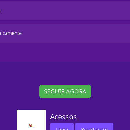
a
aticamente
SEGUIR AGORA
Acessos
Login
Registrar-se