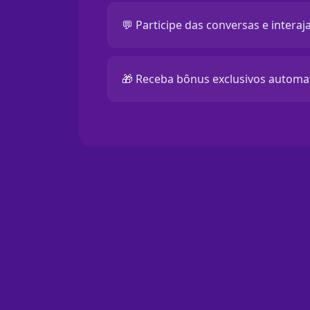
💬 Participe das conversas e interaj
🎁 Receba bônus exclusivos autom