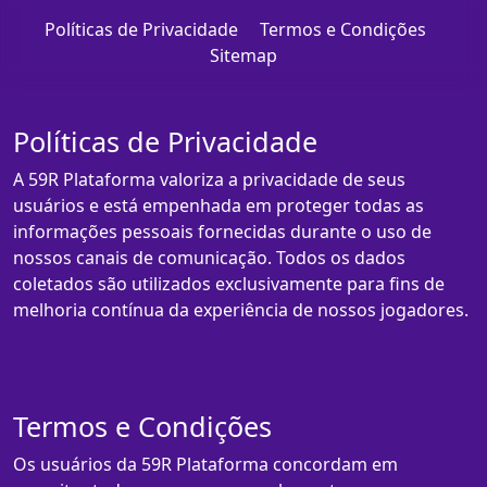
Políticas de Privacidade
Termos e Condições
Sitemap
Políticas de Privacidade
A 59R Plataforma valoriza a privacidade de seus
usuários e está empenhada em proteger todas as
informações pessoais fornecidas durante o uso de
nossos canais de comunicação. Todos os dados
coletados são utilizados exclusivamente para fins de
melhoria contínua da experiência de nossos jogadores.
Termos e Condições
Os usuários da 59R Plataforma concordam em