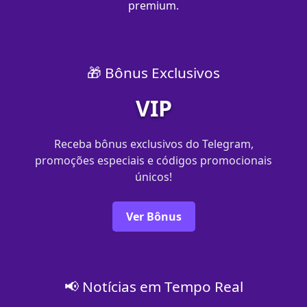
premium.
🎁 Bônus Exclusivos
VIP
Receba bônus exclusivos do Telegram,
promoções especiais e códigos promocionais
únicos!
Ver Bônus
📢 Notícias em Tempo Real