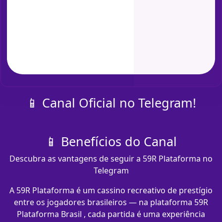
📱 Canal Oficial no Telegram!
📱 Benefícios do Canal
Descubra as vantagens de seguir a 59R Plataforma no
Telegram
A 59R Plataforma é um cassino recreativo de prestígio
entre os jogadores brasileiros — na plataforma 59R
Plataforma Brasil , cada partida é uma experiência