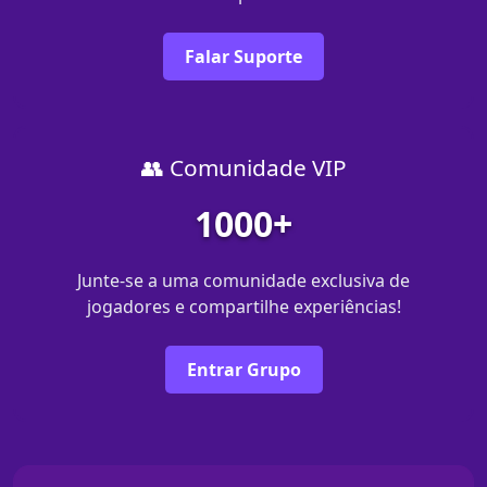
Falar Suporte
👥 Comunidade VIP
1000+
Junte-se a uma comunidade exclusiva de
jogadores e compartilhe experiências!
Entrar Grupo