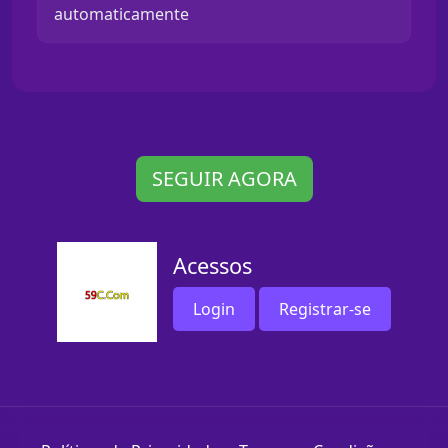
automaticamente
SEGUIR AGORA
Acessos
Login
Registrar-se