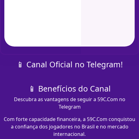
📱 Canal Oficial no Telegram!
📱 Benefícios do Canal
Descubra as vantagens de seguir a 59C.Com no
Telegram
Com forte capacidade financeira, a 59C.Com conquistou
a confiança dos jogadores no Brasil e no mercado
internacional.