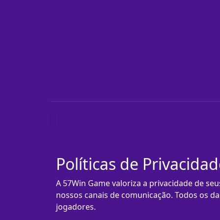
Políticas de Privacida
A 57Win Game valoriza a privacidade de se
nossos canais de comunicação. Todos os dad
jogadores.