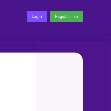
Login
Registrar-se