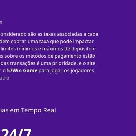
m
onsiderado são as taxas associadas a cada
odem cobrar uma taxa que pode impactar
s limites mínimos e máximos de depósito e
ões sobre os métodos de pagamento estão
as transações é uma prioridade, e o site
r o
57Win Game
para jogar, os jogadores
utro.
cias em Tempo Real
24/7