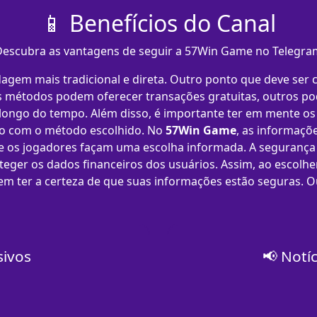
📱 Benefícios do Canal
Descubra as vantagens de seguir a 57Win Game no Telegra
gem mais tradicional e direta. Outro ponto que deve ser c
métodos podem oferecer transações gratuitas, outros p
 longo do tempo. Além disso, é importante ter em mente o
rdo com o método escolhido. No
57Win Game
, as informaç
 os jogadores façam uma escolha informada. A segurança d
eger os dados financeiros dos usuários. Assim, ao escolhe
m ter a certeza de que suas informações estão seguras. O
sivos
📢 Notí