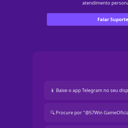
atendimento persona
Falar Suport
📱 Baixe o app Telegram no seu disp
🔍 Procure por "@57Win GameOficia