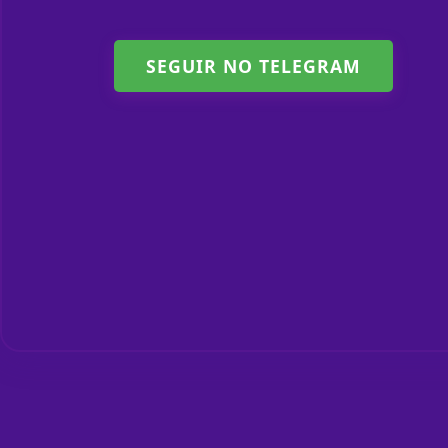
SEGUIR NO TELEGRAM