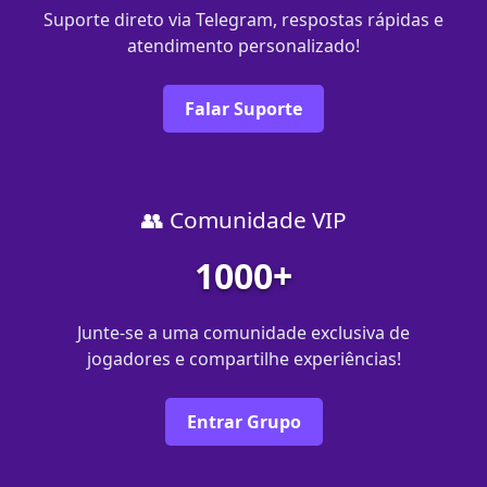
Suporte direto via Telegram, respostas rápidas e
atendimento personalizado!
Falar Suporte
👥 Comunidade VIP
1000+
Junte-se a uma comunidade exclusiva de
jogadores e compartilhe experiências!
Entrar Grupo