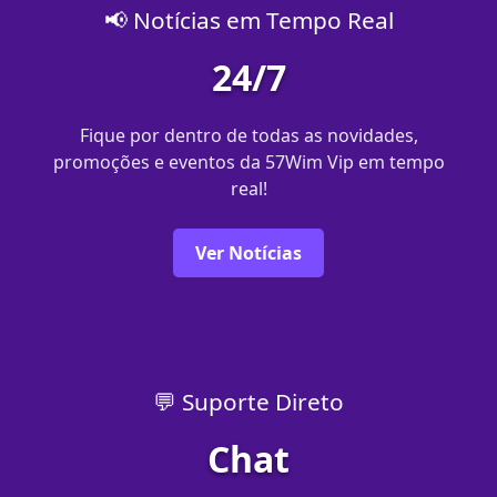
📢 Notícias em Tempo Real
24/7
Fique por dentro de todas as novidades,
promoções e eventos da 57Wim Vip em tempo
real!
Ver Notícias
💬 Suporte Direto
Chat