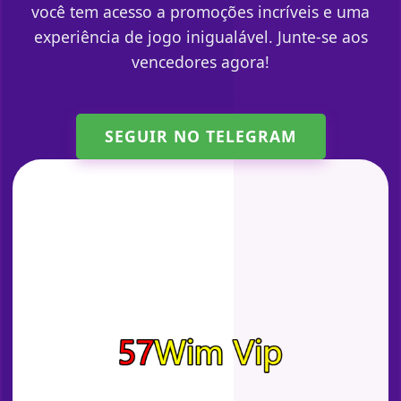
você tem acesso a promoções incríveis e uma
experiência de jogo inigualável. Junte-se aos
vencedores agora!
SEGUIR NO TELEGRAM