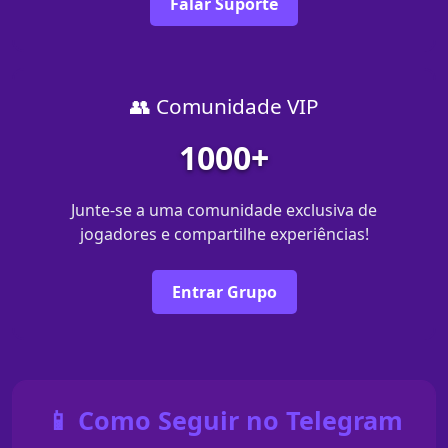
Falar Suporte
👥 Comunidade VIP
1000+
Junte-se a uma comunidade exclusiva de
jogadores e compartilhe experiências!
Entrar Grupo
📱 Como Seguir no Telegram