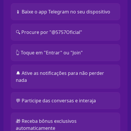
📱 Baixe o app Telegram no seu dispositivo
🔍 Procure por "@5757Oficial"
👆 Toque em "Entrar" ou "Join"
🔔 Ative as notificações para não perder
nada
💬 Participe das conversas e interaja
🎁 Receba bônus exclusivos
automaticamente