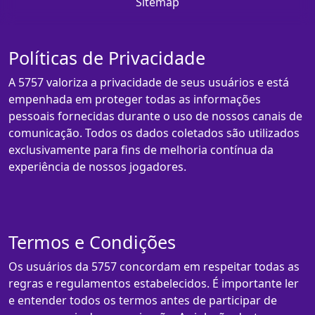
Sitemap
Políticas de Privacidade
A 5757 valoriza a privacidade de seus usuários e está
empenhada em proteger todas as informações
pessoais fornecidas durante o uso de nossos canais de
comunicação. Todos os dados coletados são utilizados
exclusivamente para fins de melhoria contínua da
experiência de nossos jogadores.
Termos e Condições
Os usuários da 5757 concordam em respeitar todas as
regras e regulamentos estabelecidos. É importante ler
e entender todos os termos antes de participar de