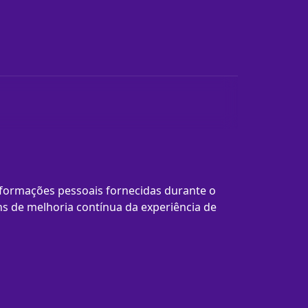
nformações pessoais fornecidas durante o
ns de melhoria contínua da experiência de