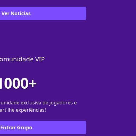
Ver Notícias
Comunidade VIP
1000+
unidade exclusiva de jogadores e
rtilhe experiências!
Entrar Grupo