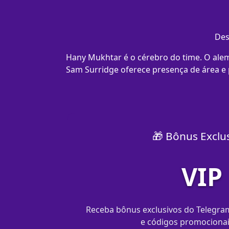
Des
Hany Mukhtar é o cérebro do time. O alem
Sam Surridge oferece presença de área e po
🎁 Bônus Exclu
VIP
Receba bônus exclusivos do Telegra
e códigos promocionai