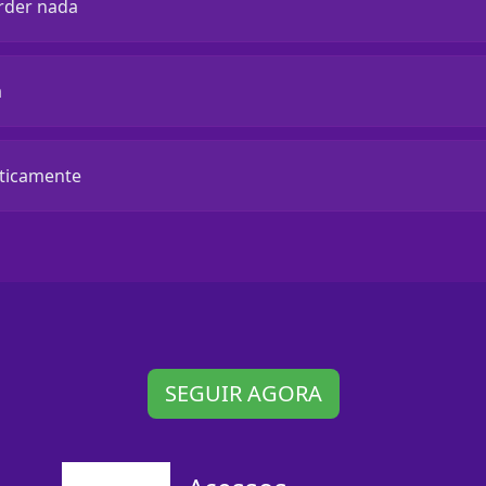
erder nada
a
aticamente
SEGUIR AGORA