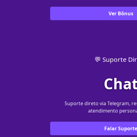
Ver Bônus
💬 Suporte Di
Cha
Suporte direto via Telegram, r
atendimento persona
Falar Suport