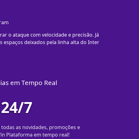
gram
ar o ataque com velocidade e precisão. Já
s espaços deixados pela linha alta do Inter
cias em Tempo Real
24/7
e todas as novidades, promoções e
in Plataforma em tempo real!