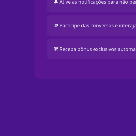
🔔 Ative as notificações para não p
💬 Participe das conversas e interaj
🎁 Receba bônus exclusivos autom