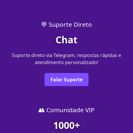
💬 Suporte Direto
Chat
Suporte direto via Telegram, respostas rápidas e
atendimento personalizado!
Falar Suporte
👥 Comunidade VIP
1000+