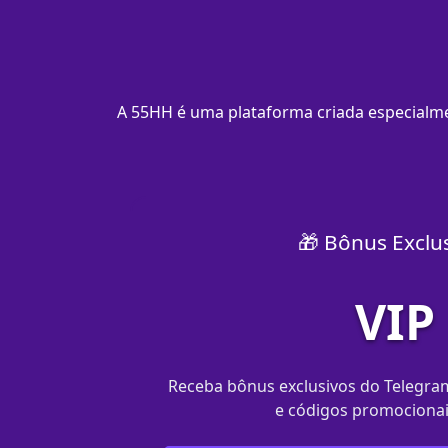
A 55HH é uma plataforma criada especialm
🎁 Bônus Exclu
VIP
Receba bônus exclusivos do Telegra
e códigos promocionai