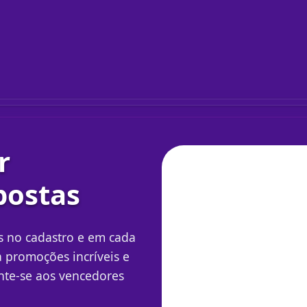
r
postas
 no cadastro e em cada
 promoções incríveis e
unte-se aos vencedores