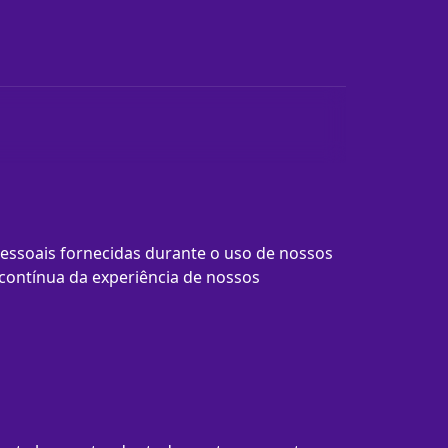
essoais fornecidas durante o uso de nossos
 contínua da experiência de nossos