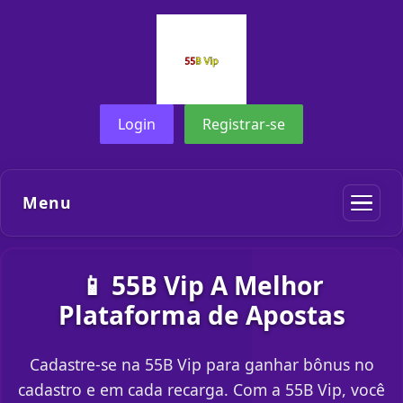
Login
Registrar-se
Menu
📱 55B Vip A Melhor
Plataforma de Apostas
Cadastre-se na 55B Vip para ganhar bônus no
cadastro e em cada recarga. Com a 55B Vip, você