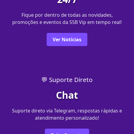
Fique por dentro de todas as novidades,
promoções e eventos da 55B Vip em tempo real!
Ver Notícias
💬 Suporte Direto
Chat
Suporte direto via Telegram, respostas rápidas e
atendimento personalizado!