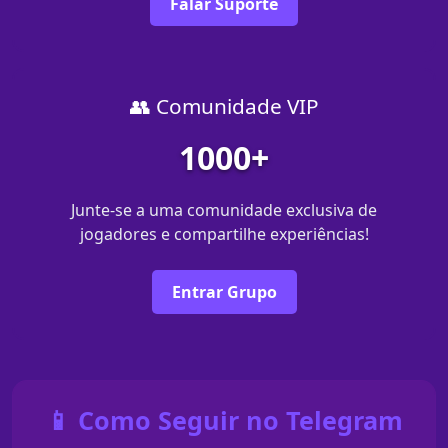
Falar Suporte
👥 Comunidade VIP
1000+
Junte-se a uma comunidade exclusiva de
jogadores e compartilhe experiências!
Entrar Grupo
📱 Como Seguir no Telegram