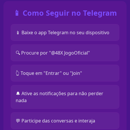
📱 Como Seguir no Telegram
📱 Baixe o app Telegram no seu dispositivo
🔍 Procure por "@48X JogoOficial"
👆 Toque em "Entrar" ou "Join"
🔔 Ative as notificações para não perder
nada
💬 Participe das conversas e interaja