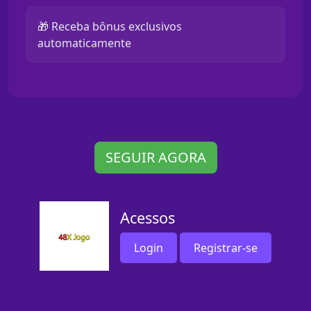
🎁 Receba bônus exclusivos
automaticamente
SEGUIR AGORA
Acessos
Login
Registrar-se