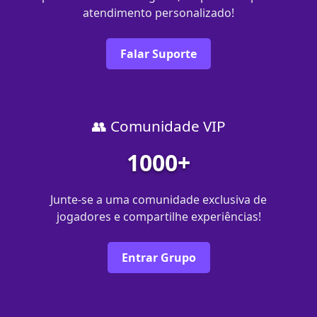
atendimento personalizado!
Falar Suporte
👥 Comunidade VIP
1000+
Junte-se a uma comunidade exclusiva de
jogadores e compartilhe experiências!
Entrar Grupo