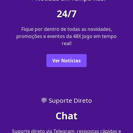
24/7
Fique por dentro de todas as novidades,
promoções e eventos da 48X Jogo em tempo
real!
Ver Notícias
💬 Suporte Direto
Chat
Suporte direto via Telegram, respostas rápidas e