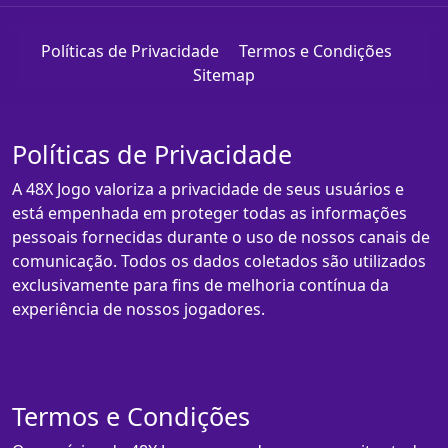
Políticas de Privacidade
Termos e Condições
Sitemap
Políticas de Privacidade
A 48X Jogo valoriza a privacidade de seus usuários e
está empenhada em proteger todas as informações
pessoais fornecidas durante o uso de nossos canais de
comunicação. Todos os dados coletados são utilizados
exclusivamente para fins de melhoria contínua da
experiência de nossos jogadores.
Termos e Condições