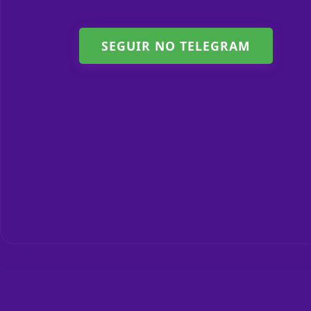
SEGUIR NO TELEGRAM