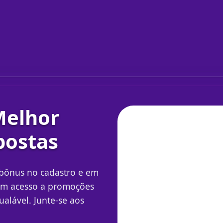
Melhor
postas
 bônus no cadastro e em
tem acesso a promoções
ualável. Junte-se aos