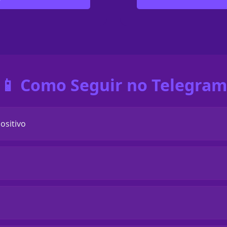
📱 Como Seguir no Telegram
ositivo