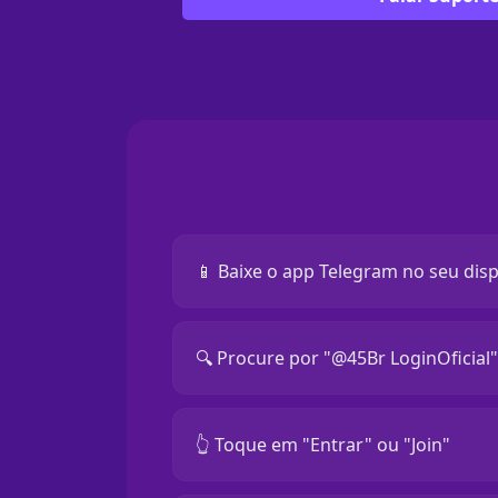
📱 Baixe o app Telegram no seu disp
🔍 Procure por "@45Br LoginOficial"
👆 Toque em "Entrar" ou "Join"