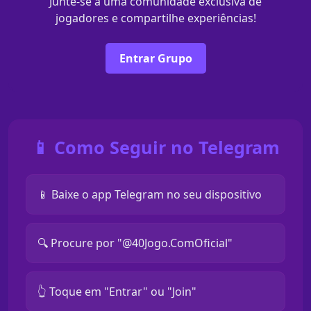
Junte-se a uma comunidade exclusiva de
jogadores e compartilhe experiências!
Entrar Grupo
📱 Como Seguir no Telegram
📱 Baixe o app Telegram no seu dispositivo
🔍 Procure por "@40Jogo.ComOficial"
👆 Toque em "Entrar" ou "Join"