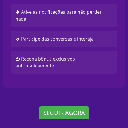
🔔 Ative as notificações para não perder
nada
💬 Participe das conversas e interaja
🎁 Receba bônus exclusivos
automaticamente
SEGUIR AGORA