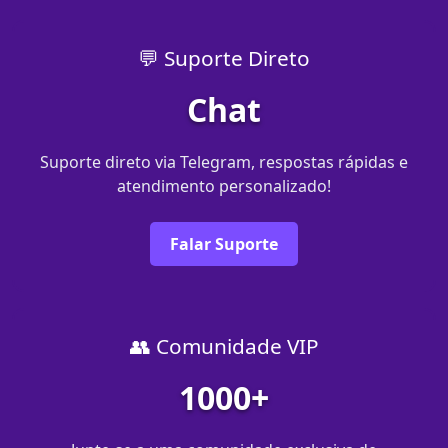
💬 Suporte Direto
Chat
Suporte direto via Telegram, respostas rápidas e
atendimento personalizado!
Falar Suporte
👥 Comunidade VIP
1000+