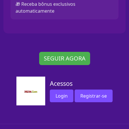
🎁 Receba bônus exclusivos
automaticamente
SEGUIR AGORA
Acessos
Login
Registrar-se