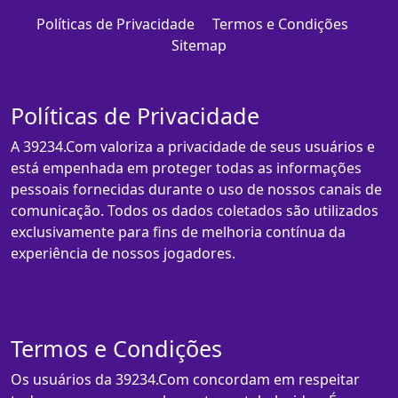
Políticas de Privacidade
Termos e Condições
Sitemap
Políticas de Privacidade
A 39234.Com valoriza a privacidade de seus usuários e
está empenhada em proteger todas as informações
pessoais fornecidas durante o uso de nossos canais de
comunicação. Todos os dados coletados são utilizados
exclusivamente para fins de melhoria contínua da
experiência de nossos jogadores.
Termos e Condições
Os usuários da 39234.Com concordam em respeitar