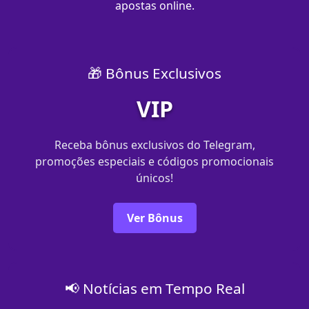
apostas online.
🎁 Bônus Exclusivos
VIP
Receba bônus exclusivos do Telegram,
promoções especiais e códigos promocionais
únicos!
Ver Bônus
📢 Notícias em Tempo Real