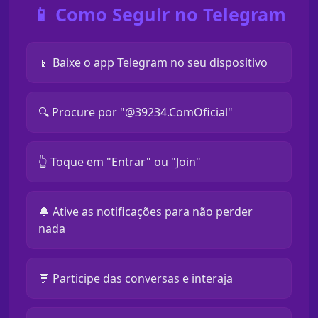
📱 Como Seguir no Telegram
📱 Baixe o app Telegram no seu dispositivo
🔍 Procure por "@39234.ComOficial"
👆 Toque em "Entrar" ou "Join"
🔔 Ative as notificações para não perder
nada
💬 Participe das conversas e interaja