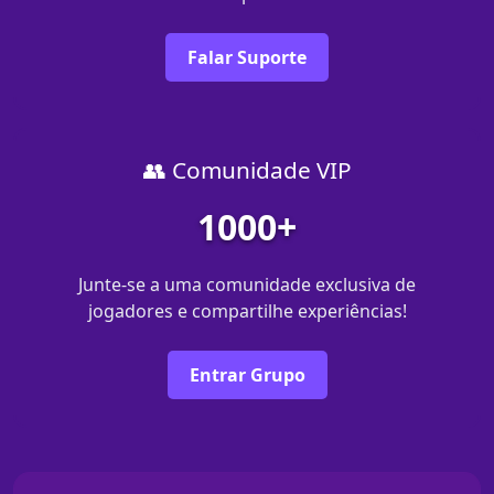
Falar Suporte
👥 Comunidade VIP
1000+
Junte-se a uma comunidade exclusiva de
jogadores e compartilhe experiências!
Entrar Grupo