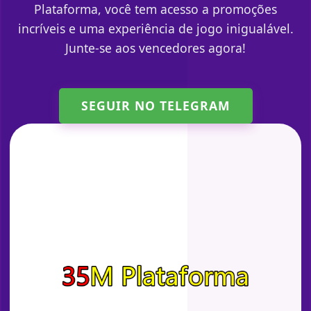
Plataforma, você tem acesso a promoções
incríveis e uma experiência de jogo inigualável.
Junte-se aos vencedores agora!
SEGUIR NO TELEGRAM