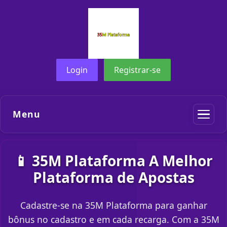
Login
Registrar-se
Menu
📱 35M Plataforma A Melhor
Plataforma de Apostas
Cadastre-se na 35M Plataforma para ganhar
bônus no cadastro e em cada recarga. Com a 35M