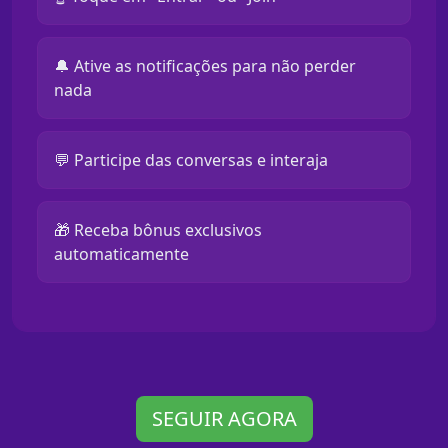
🔔 Ative as notificações para não perder
nada
💬 Participe das conversas e interaja
🎁 Receba bônus exclusivos
automaticamente
SEGUIR AGORA