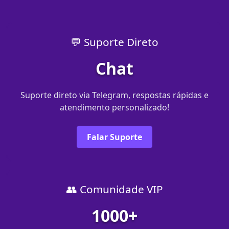
💬 Suporte Direto
Chat
Suporte direto via Telegram, respostas rápidas e
atendimento personalizado!
Falar Suporte
👥 Comunidade VIP
1000+