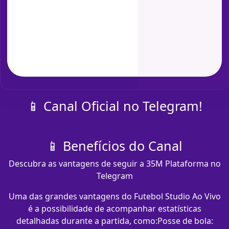
📱 Canal Oficial no Telegram!
📱 Benefícios do Canal
Descubra as vantagens de seguir a 35M Plataforma no
Telegram
Uma das grandes vantagens do Futebol Studio Ao Vivo
é a possibilidade de acompanhar estatísticas
detalhadas durante a partida, como:Posse de bola: