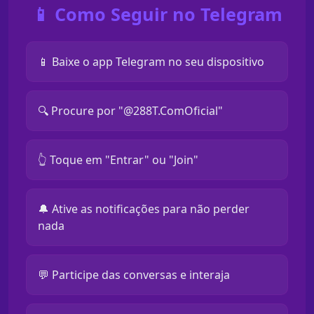
📱 Como Seguir no Telegram
📱 Baixe o app Telegram no seu dispositivo
🔍 Procure por "@288T.ComOficial"
👆 Toque em "Entrar" ou "Join"
🔔 Ative as notificações para não perder
nada
💬 Participe das conversas e interaja