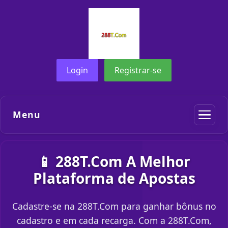
Login
Registrar-se
Menu
📱 288T.Com A Melhor
Plataforma de Apostas
Cadastre-se na 288T.Com para ganhar bônus no
cadastro e em cada recarga. Com a 288T.Com,