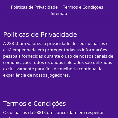
Políticas de Privacidade
Termos e Condições
Sitemap
Políticas de Privacidade
A 288T.Com valoriza a privacidade de seus usuários e
está empenhada em proteger todas as informações
pessoais fornecidas durante o uso de nossos canais de
comunicação. Todos os dados coletados são utilizados
exclusivamente para fins de melhoria contínua da
experiência de nossos jogadores.
Termos e Condições
Os usuários da 288T.Com concordam em respeitar