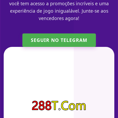
você tem acesso a promoções incríveis e uma
experiência de jogo inigualável. Junte-se aos
vencedores agora!
SEGUIR NO TELEGRAM