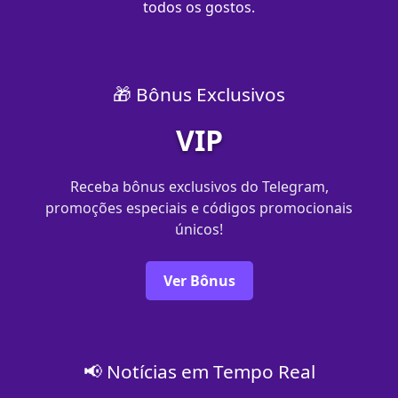
todos os gostos.
🎁 Bônus Exclusivos
VIP
Receba bônus exclusivos do Telegram,
promoções especiais e códigos promocionais
únicos!
Ver Bônus
📢 Notícias em Tempo Real