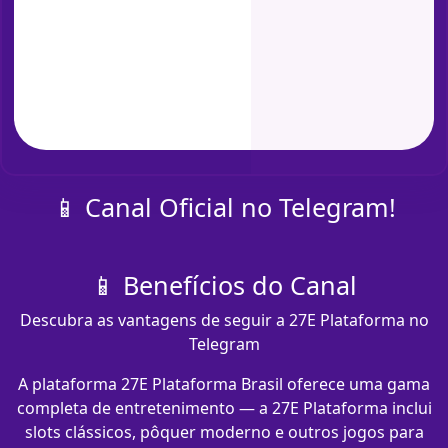
📱 Canal Oficial no Telegram!
📱 Benefícios do Canal
Descubra as vantagens de seguir a 27E Plataforma no
Telegram
A plataforma 27E Plataforma Brasil oferece uma gama
completa de entretenimento — a 27E Plataforma inclui
slots clássicos, pôquer moderno e outros jogos para