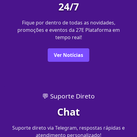
24/7
Fique por dentro de todas as novidades,
promoções e eventos da 27E Plataforma em
tempo real!
Ver Notícias
💬 Suporte Direto
Chat
Suporte direto via Telegram, respostas rápidas e
atendimento personalizado!