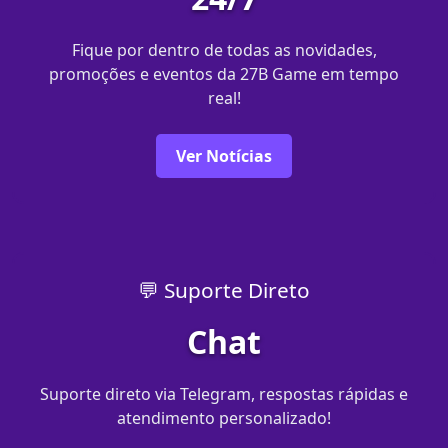
Fique por dentro de todas as novidades,
promoções e eventos da 27B Game em tempo
real!
Ver Notícias
💬 Suporte Direto
Chat
Suporte direto via Telegram, respostas rápidas e
atendimento personalizado!