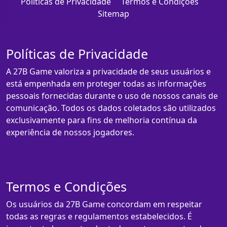
Políticas de Privacidade
Termos e Condições
Sitemap
Políticas de Privacidade
A 27B Game valoriza a privacidade de seus usuários e
está empenhada em proteger todas as informações
pessoais fornecidas durante o uso de nossos canais de
comunicação. Todos os dados coletados são utilizados
exclusivamente para fins de melhoria contínua da
experiência de nossos jogadores.
Termos e Condições
Os usuários da 27B Game concordam em respeitar
todas as regras e regulamentos estabelecidos. É