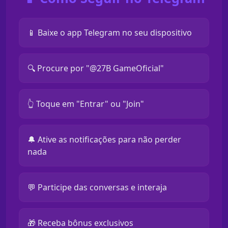
📱 Baixe o app Telegram no seu dispositivo
🔍 Procure por "@27B GameOficial"
👆 Toque em "Entrar" ou "Join"
🔔 Ative as notificações para não perder
nada
💬 Participe das conversas e interaja
🎁 Receba bônus exclusivos