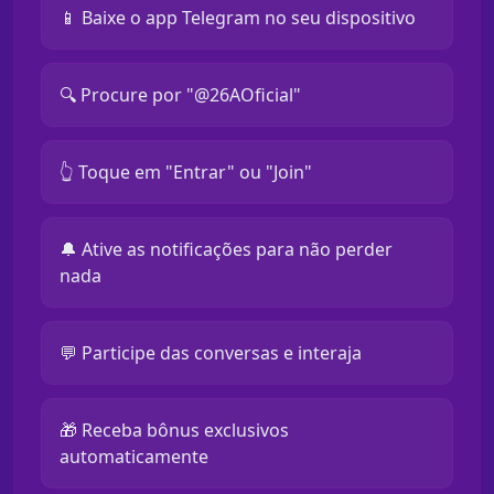
📱 Baixe o app Telegram no seu dispositivo
🔍 Procure por "@26AOficial"
👆 Toque em "Entrar" ou "Join"
🔔 Ative as notificações para não perder
nada
💬 Participe das conversas e interaja
🎁 Receba bônus exclusivos
automaticamente