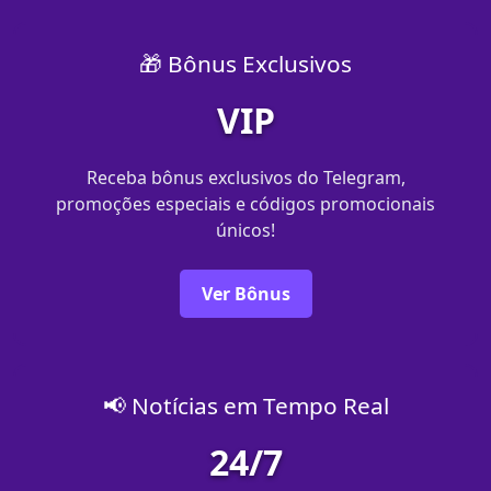
🎁 Bônus Exclusivos
VIP
Receba bônus exclusivos do Telegram,
promoções especiais e códigos promocionais
únicos!
Ver Bônus
📢 Notícias em Tempo Real
24/7