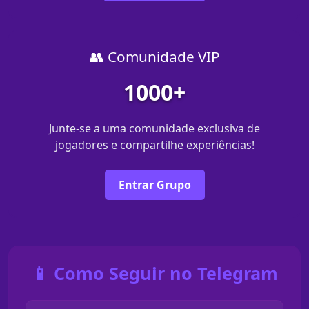
👥 Comunidade VIP
1000+
Junte-se a uma comunidade exclusiva de
jogadores e compartilhe experiências!
Entrar Grupo
📱 Como Seguir no Telegram