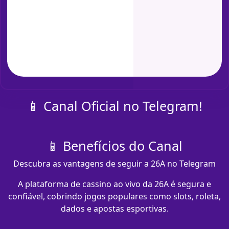
📱 Canal Oficial no Telegram!
📱 Benefícios do Canal
Descubra as vantagens de seguir a 26A no Telegram
A plataforma de cassino ao vivo da 26A é segura e
confiável, cobrindo jogos populares como slots, roleta,
dados e apostas esportivas.