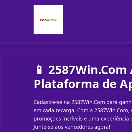
📱 2587Win.Com 
Plataforma de A
Cadastre-se na 2587Win.Com para ganh
em cada recarga. Com a 2587Win.Com, 
promoções incríveis e uma experiência d
Junte-se aos vencedores agora!