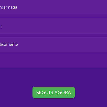
erder nada
a
aticamente
SEGUIR AGORA