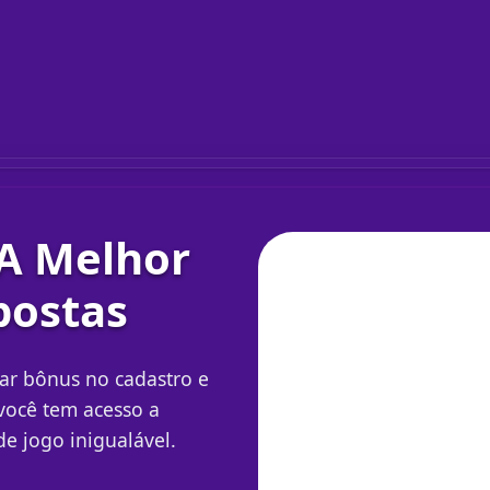
A Melhor
postas
ar bônus no cadastro e
você tem acesso a
e jogo inigualável.