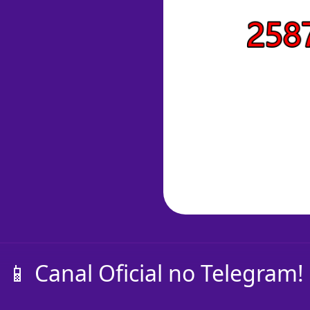
📱 Canal Oficial no Telegram!