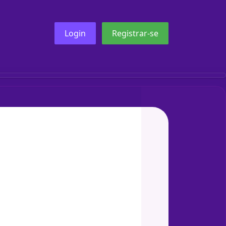
Login
Registrar-se