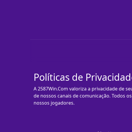
Políticas de Privacida
A 2587Win.Com valoriza a privacidade de s
de nossos canais de comunicação. Todos os 
nossos jogadores.