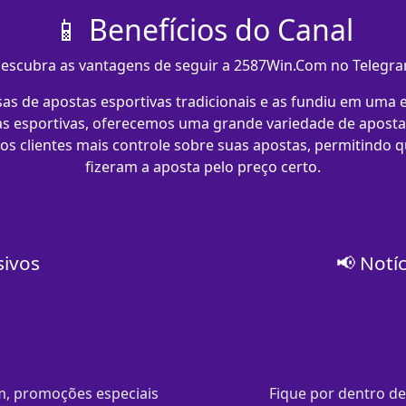
📱 Benefícios do Canal
escubra as vantagens de seguir a 2587Win.Com no Telegr
s de apostas esportivas tradicionais e as fundiu em uma e
tas esportivas, oferecemos uma grande variedade de apost
s clientes mais controle sobre suas apostas, permitindo q
fizeram a aposta pelo preço certo.
sivos
📢 Notí
m, promoções especiais
Fique por dentro d