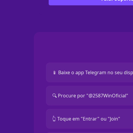
📱 Baixe o app Telegram no seu disp
🔍 Procure por "@2587WinOficial"
👆 Toque em "Entrar" ou "Join"