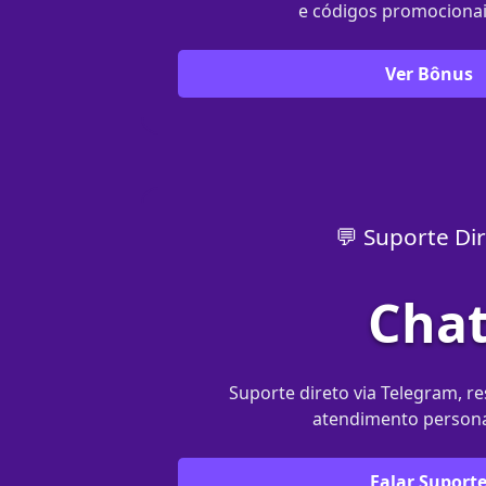
e códigos promocionai
Ver Bônus
💬 Suporte Di
Cha
Suporte direto via Telegram, r
atendimento persona
Falar Suport