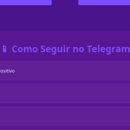
📱 Como Seguir no Telegram
ositivo