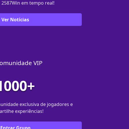
 2587Win em tempo real!
Ver Notícias
Comunidade VIP
1000+
unidade exclusiva de jogadores e
rtilhe experiências!
Entrar Grupo