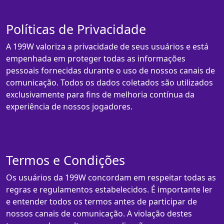
Políticas de Privacidade
A 199W valoriza a privacidade de seus usuários e está
empenhada em proteger todas as informações
pessoais fornecidas durante o uso de nossos canais de
comunicação. Todos os dados coletados são utilizados
exclusivamente para fins de melhoria contínua da
experiência de nossos jogadores.
Termos e Condições
Os usuários da 199W concordam em respeitar todas as
regras e regulamentos estabelecidos. É importante ler
e entender todos os termos antes de participar de
nossos canais de comunicação. A violação destes