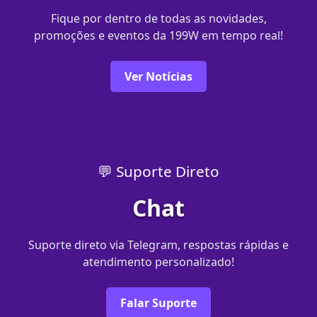
Fique por dentro de todas as novidades,
promoções e eventos da 199W em tempo real!
Ver Notícias
💬 Suporte Direto
Chat
Suporte direto via Telegram, respostas rápidas e
atendimento personalizado!
Falar Suporte