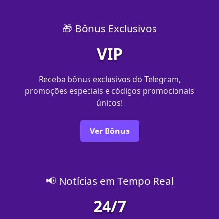
🎁 Bônus Exclusivos
VIP
Receba bônus exclusivos do Telegram,
promoções especiais e códigos promocionais
únicos!
Ver Bônus
📢 Notícias em Tempo Real
24/7