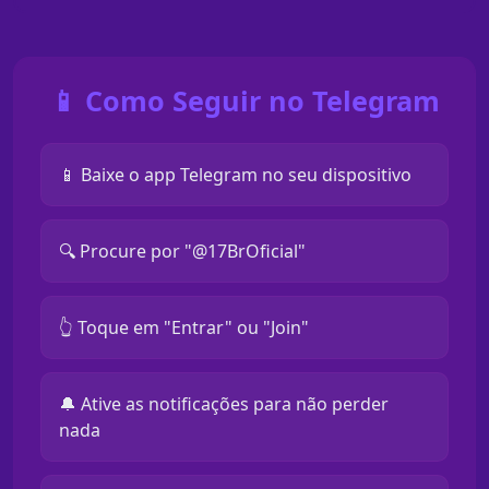
📱 Como Seguir no Telegram
📱 Baixe o app Telegram no seu dispositivo
🔍 Procure por "@17BrOficial"
👆 Toque em "Entrar" ou "Join"
🔔 Ative as notificações para não perder
nada