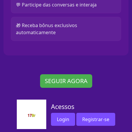
💬 Participe das conversas e interaja
🎁 Receba bônus exclusivos
automaticamente
SEGUIR AGORA
Acessos
Login
Registrar-se