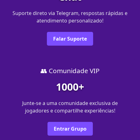
Suporte direto via Telegram, respostas rápidas e
atendimento personalizado!
Falar Suporte
👥 Comunidade VIP
1000+
Junte-se a uma comunidade exclusiva de
jogadores e compartilhe experiências!
Entrar Grupo