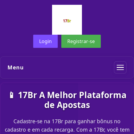
Login
Registrar-se
Menu
📱 17Br A Melhor Plataforma
de Apostas
Cadastre-se na 17Br para ganhar bônus no
cadastro e em cada recarga. Com a 17Br, você tem