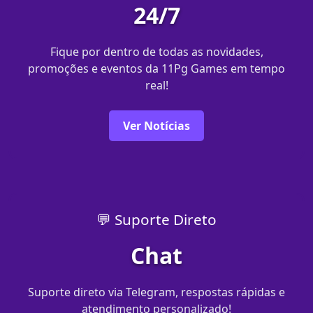
24/7
Fique por dentro de todas as novidades,
promoções e eventos da 11Pg Games em tempo
real!
Ver Notícias
💬 Suporte Direto
Chat
Suporte direto via Telegram, respostas rápidas e
atendimento personalizado!