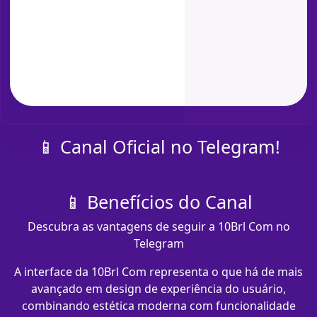
📱 Canal Oficial no Telegram!
📱 Benefícios do Canal
Descubra as vantagens de seguir a 10Brl Com no
Telegram
A interface da 10Brl Com representa o que há de mais
avançado em design de experiência do usuário,
combinando estética moderna com funcionalidade