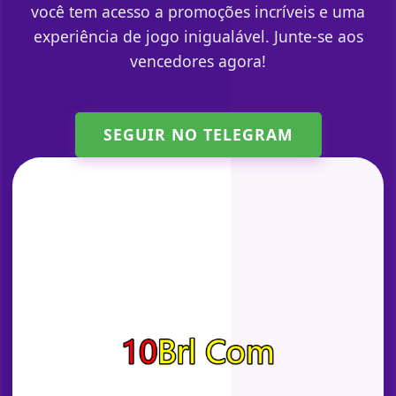
você tem acesso a promoções incríveis e uma
experiência de jogo inigualável. Junte-se aos
vencedores agora!
SEGUIR NO TELEGRAM