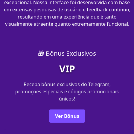
excepcional. Nossa interface foi desenvolvida com base
em extensas pesquisas de usuário e feedback contínuo,
resultando em uma experiência que é tanto
visualmente atraente quanto extremamente funcional.
🎁 Bônus Exclusivos
VIP
Receba bônus exclusivos do Telegram,
promoções especiais e códigos promocionais
únicos!
Ver Bônus