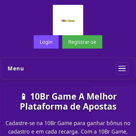
Login
Registrar-se
Menu
📱 10Br Game A Melhor
Plataforma de Apostas
Cadastre-se na 10Br Game para ganhar bônus no
cadastro e em cada recarga. Com a 10Br Game,