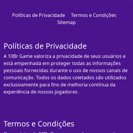
Políticas de Privacidade
Termos e Condições
Sitemap
Políticas de Privacidade
A 10Br Game valoriza a privacidade de seus usuários e
está empenhada em proteger todas as informações
pessoais fornecidas durante o uso de nossos canais de
comunicação. Todos os dados coletados são utilizados
exclusivamente para fins de melhoria contínua da
experiência de nossos jogadores.
Termos e Condições