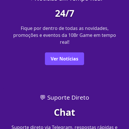
24/7
Fique por dentro de todas as novidades,
promoções e eventos da 10Br Game em tempo
real!
Ver Notícias
💬 Suporte Direto
Chat
Suporte direto via Telegram, respostas rápidas e