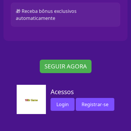
🎁 Receba bônus exclusivos
automaticamente
SEGUIR AGORA
Acessos
Login
Registrar-se