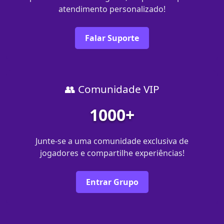
atendimento personalizado!
Falar Suporte
👥 Comunidade VIP
1000+
Junte-se a uma comunidade exclusiva de
jogadores e compartilhe experiências!
Entrar Grupo