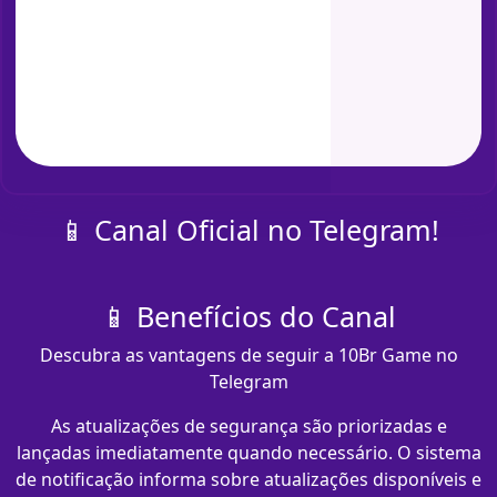
📱 Canal Oficial no Telegram!
📱 Benefícios do Canal
Descubra as vantagens de seguir a 10Br Game no
Telegram
As atualizações de segurança são priorizadas e
lançadas imediatamente quando necessário. O sistema
de notificação informa sobre atualizações disponíveis e