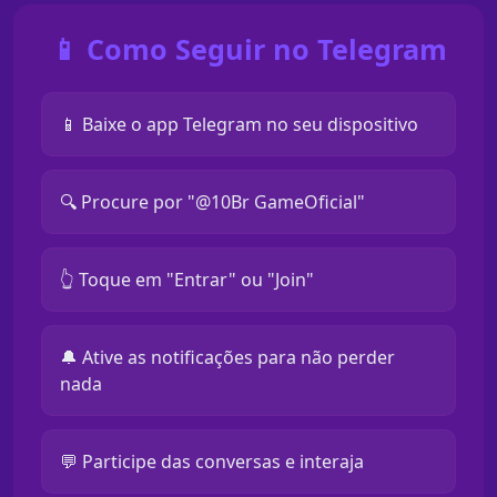
📱 Como Seguir no Telegram
📱 Baixe o app Telegram no seu dispositivo
🔍 Procure por "@10Br GameOficial"
👆 Toque em "Entrar" ou "Join"
🔔 Ative as notificações para não perder
nada
💬 Participe das conversas e interaja